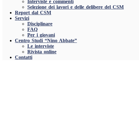
Interviste e commenti
Selezione dei lavori e delle delibere del CSM
Report dal CSM
Servizi
Disciplinare
FAQ
Per i giovani
Centro Studi “Nino Abbate”
Le interviste
Rivista online
Contatti