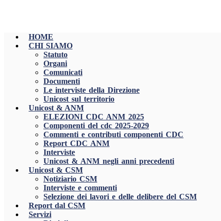
HOME
CHI SIAMO
Statuto
Organi
Comunicati
Documenti
Le interviste della Direzione
Unicost sul territorio
Unicost & ANM
ELEZIONI CDC ANM 2025
Componenti del cdc 2025-2029
Commenti e contributi componenti CDC
Report CDC ANM
Interviste
Unicost & ANM negli anni precedenti
Unicost & CSM
Notiziario CSM
Interviste e commenti
Selezione dei lavori e delle delibere del CSM
Report dal CSM
Servizi