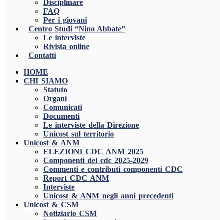
Disciplinare
FAQ
Per i giovani
Centro Studi “Nino Abbate”
Le interviste
Rivista online
Contatti
HOME
CHI SIAMO
Statuto
Organi
Comunicati
Documenti
Le interviste della Direzione
Unicost sul territorio
Unicost & ANM
ELEZIONI CDC ANM 2025
Componenti del cdc 2025-2029
Commenti e contributi componenti CDC
Report CDC ANM
Interviste
Unicost & ANM negli anni precedenti
Unicost & CSM
Notiziario CSM