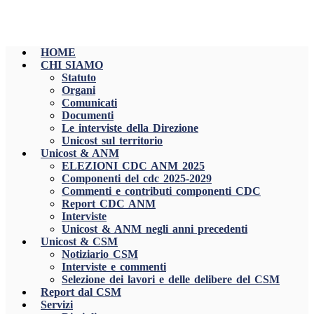
HOME
CHI SIAMO
Statuto
Organi
Comunicati
Documenti
Le interviste della Direzione
Unicost sul territorio
Unicost & ANM
ELEZIONI CDC ANM 2025
Componenti del cdc 2025-2029
Commenti e contributi componenti CDC
Report CDC ANM
Interviste
Unicost & ANM negli anni precedenti
Unicost & CSM
Notiziario CSM
Interviste e commenti
Selezione dei lavori e delle delibere del CSM
Report dal CSM
Servizi