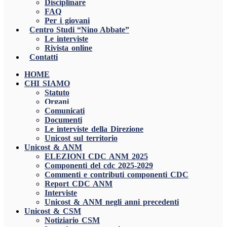
Disciplinare
FAQ
Per i giovani
Centro Studi “Nino Abbate”
Le interviste
Rivista online
Contatti
HOME
CHI SIAMO
Statuto
Organi
Comunicati
Documenti
Le interviste della Direzione
Unicost sul territorio
Unicost & ANM
ELEZIONI CDC ANM 2025
Componenti del cdc 2025-2029
Commenti e contributi componenti CDC
Report CDC ANM
Interviste
Unicost & ANM negli anni precedenti
Unicost & CSM
Notiziario CSM