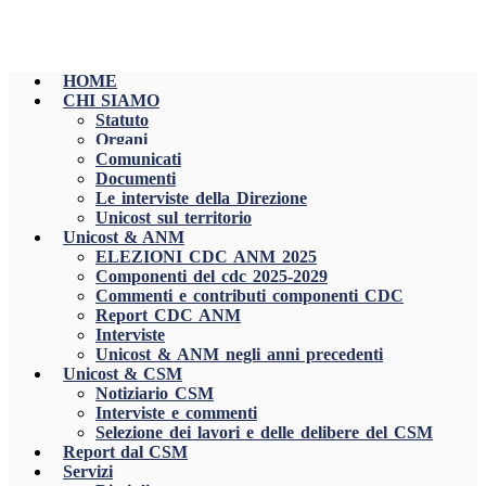
HOME
CHI SIAMO
Statuto
Organi
Comunicati
Documenti
Le interviste della Direzione
Unicost sul territorio
Unicost & ANM
ELEZIONI CDC ANM 2025
Componenti del cdc 2025-2029
Commenti e contributi componenti CDC
Report CDC ANM
Interviste
Unicost & ANM negli anni precedenti
Unicost & CSM
Notiziario CSM
Interviste e commenti
Selezione dei lavori e delle delibere del CSM
Report dal CSM
Servizi