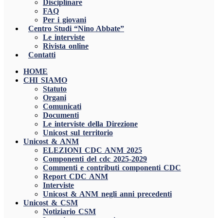
Disciplinare
FAQ
Per i giovani
Centro Studi “Nino Abbate”
Le interviste
Rivista online
Contatti
HOME
CHI SIAMO
Statuto
Organi
Comunicati
Documenti
Le interviste della Direzione
Unicost sul territorio
Unicost & ANM
ELEZIONI CDC ANM 2025
Componenti del cdc 2025-2029
Commenti e contributi componenti CDC
Report CDC ANM
Interviste
Unicost & ANM negli anni precedenti
Unicost & CSM
Notiziario CSM