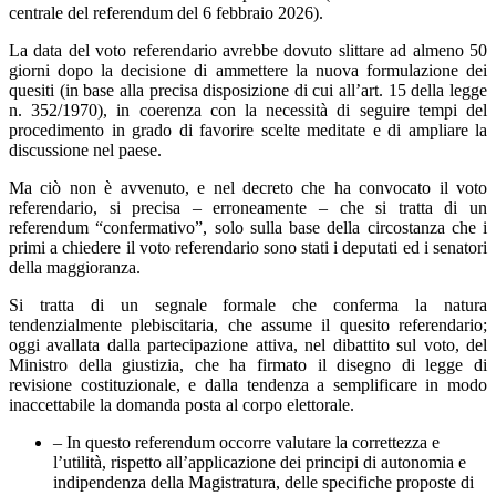
centrale del referendum del 6 febbraio 2026).
La data del voto referendario avrebbe dovuto slittare ad almeno 50
giorni dopo la decisione di ammettere la nuova formulazione dei
quesiti (in base alla precisa disposizione di cui all’art. 15 della legge
n. 352/1970), in coerenza con la necessità di seguire tempi del
procedimento in grado di favorire scelte meditate e di ampliare la
discussione nel paese.
Ma ciò non è avvenuto, e nel decreto che ha convocato il voto
referendario, si precisa – erroneamente – che si tratta di un
referendum “confermativo”, solo sulla base della circostanza che i
primi a chiedere il voto referendario sono stati i deputati ed i senatori
della maggioranza.
Si tratta di un segnale formale che conferma la natura
tendenzialmente plebiscitaria, che assume il quesito referendario;
oggi avallata dalla partecipazione attiva, nel dibattito sul voto, del
Ministro della giustizia, che ha firmato il disegno di legge di
revisione costituzionale, e dalla tendenza a semplificare in modo
inaccettabile la domanda posta al corpo elettorale.
– In questo referendum occorre valutare la correttezza e
l’utilità, rispetto all’applicazione dei principi di autonomia e
indipendenza della Magistratura, delle specifiche proposte di