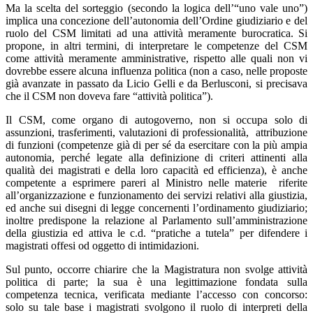
Ma la scelta del sorteggio (secondo la logica dell’“uno vale uno”)
implica una concezione dell’autonomia dell’Ordine giudiziario e del
ruolo del CSM limitati ad una attività meramente burocratica. Si
propone, in altri termini, di interpretare le competenze del CSM
come attività meramente amministrative, rispetto alle quali non vi
dovrebbe essere alcuna influenza politica (non a caso, nelle proposte
già avanzate in passato da Licio Gelli e da Berlusconi, si precisava
che il CSM non doveva fare “attività politica”).
Il CSM, come organo di autogoverno, non si occupa solo di
assunzioni, trasferimenti, valutazioni di professionalità, attribuzione
di funzioni (competenze già di per sé da esercitare con la più ampia
autonomia, perché legate alla definizione di criteri attinenti alla
qualità dei magistrati e della loro capacità ed efficienza), è anche
competente a esprimere pareri al Ministro nelle materie riferite
all’organizzazione e funzionamento dei servizi relativi alla giustizia,
ed anche sui disegni di legge concernenti l’ordinamento giudiziario;
inoltre predispone la relazione al Parlamento sull’amministrazione
della giustizia ed attiva le c.d. “pratiche a tutela” per difendere i
magistrati offesi od oggetto di intimidazioni.
Sul punto, occorre chiarire che la Magistratura non svolge attività
politica di parte; la sua è una legittimazione fondata sulla
competenza tecnica, verificata mediante l’accesso con concorso:
solo su tale base i magistrati svolgono il ruolo di interpreti della