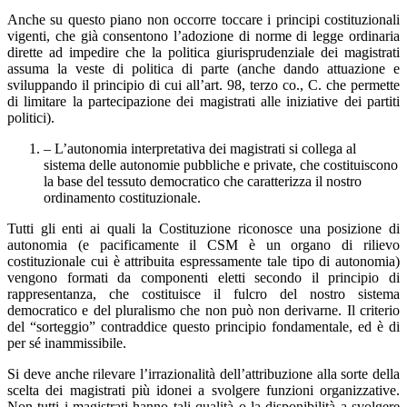
Anche su questo piano non occorre toccare i principi costituzionali
vigenti, che già consentono l’adozione di norme di legge ordinaria
dirette ad impedire che la politica giurisprudenziale dei magistrati
assuma la veste di politica di parte (anche dando attuazione e
sviluppando il principio di cui all’art. 98, terzo co., C. che permette
di limitare la partecipazione dei magistrati alle iniziative dei partiti
politici).
– L’autonomia interpretativa dei magistrati si collega al
sistema delle autonomie pubbliche e private, che costituiscono
la base del tessuto democratico che caratterizza il nostro
ordinamento costituzionale.
Tutti gli enti ai quali la Costituzione riconosce una posizione di
autonomia (e pacificamente il CSM è un organo di rilievo
costituzionale cui è attribuita espressamente tale tipo di autonomia)
vengono formati da componenti eletti secondo il principio di
rappresentanza, che costituisce il fulcro del nostro sistema
democratico e del pluralismo che non può non derivarne. Il criterio
del “sorteggio” contraddice questo principio fondamentale, ed è di
per sé inammissibile.
Si deve anche rilevare l’irrazionalità dell’attribuzione alla sorte della
scelta dei magistrati più idonei a svolgere funzioni organizzative.
Non tutti i magistrati hanno tali qualità o la disponibilità a svolgere