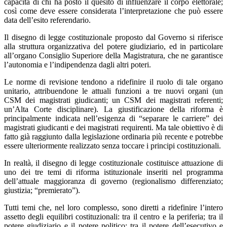
capacità di chi ha posto il quesito di influenzare il corpo elettorale;
così come deve essere considerata l’interpretazione che può essere
data dell’esito referendario.
Il disegno di legge costituzionale proposto dal Governo si riferisce
alla struttura organizzativa del potere giudiziario, ed in particolare
all’organo Consiglio Superiore della Magistratura, che ne garantisce
l’autonomia e l’indipendenza dagli altri poteri.
Le norme di revisione tendono a ridefinire il ruolo di tale organo
unitario, attribuendone le attuali funzioni a tre nuovi organi (un
CSM dei magistrati giudicanti; un CSM dei magistrati referenti;
un’Alta Corte disciplinare). La giustificazione della riforma è
principalmente indicata nell’esigenza di “separare le carriere” dei
magistrati giudicanti e dei magistrati requirenti. Ma tale obiettivo è di
fatto già raggiunto dalla legislazione ordinaria più recente e potrebbe
essere ulteriormente realizzato senza toccare i principi costituzionali.
In realtà, il disegno di legge costituzionale costituisce attuazione di
uno dei tre temi di riforma istituzionale inseriti nel programma
dell’attuale maggioranza di governo (regionalismo differenziato;
giustizia; “premierato”).
Tutti temi che, nel loro complesso, sono diretti a ridefinire l’intero
assetto degli equilibri costituzionali: tra il centro e la periferia; tra il
potere giudiziario e il potere politico; tra il potere dell’esecutivo e