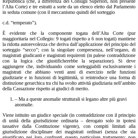
Repubblica (che, a differenza dei Consigli Superiori, non presiede
l’Alta Corte) e tre estratti a sorte da un elenco eletto dal Parlamento
in seduta comune (con il meccanismo quindi del sorteggio
c.d. “temperato”).
È evidente che la componente togata dell’Alta Corte (pur
maggioritaria nel Collegio: 9 togati rispetto a 6 non togati) mantiene
la ridotta autorevolezza che deriva dall’applicazione del principio del
sorteggio “secco”; con la singolare compresenza, nell’organo, di
magistrati giudicanti e magistrati requirenti (in palese contraddizione
con la logica che giustificherebbe la separazione). Si deve
aggiungere che, individuando come sorteggiabili esclusivamente i
magistrati che abbiano venti anni di esercizio nelle funzioni
giudiziarie e in funzioni di legittimità, si reintroduce una forma di
distinzione gerarchica tra chi ha svolto attività giudiziaria nell’ambito
della Cassazione rispetto ai giudici di merito.
– Ma a queste anomalie strutturali si legano altre più gravi
anomalie.
Viene istituito un giudice speciale (in contraddizione con il principio
di unità della giurisdizione ordinaria – derogato solo in ipotesi
tassative dalla Costituzione vigente), con compiti limitati alla
giurisdizione disciplinare dei magistrati ordinari (senza che sia
giustificato nei loro confronti questo particolare trattamento; non