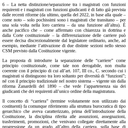
6 – La netta distinzione/separazione tra i magistrati con funzioni
requirenti e i magistrati con funzioni giudicanti è di fatto già prevista
dalle recenti riforme (da ultimo, quella del 2022, in base alla quale –
come noto – solo pochissimi sono i magistrati che transitano – per
una sola volta nella loro carriera – da una funzione all’altra). É
anche pacifico che – come affermato con chiarezza in dottrina e
dalla Corte costituzionale – la differenziazione delle carriere può
essere decisa discrezionalmente dal legislatore ordinario, anche, ad
esempio, mediante l’attivazione di due distinte sezioni nello stesso
CSM previsto dalla Costituzione vigente.
La proposta di introdurre la separazione delle “carriere” come
principio costituzionale, come tale non derogabile, non risulta
coerente con il principio di cui all’art. 107, III co., C. secondo cui i
magistrati si distinguono tra loro soltanto per diversità di “funzioni”;
né con il principio tradizionale nel nostro sistema – vigente sin dalla
riforma Zanardelli del 1890 – che vede l’appartenenza sia dei
giudicanti che dei requirenti all’unico ordine della magistratura.
Il concetto di “carriera” (termine volutamente non utilizzato dai
costituenti) fa comunque riferimento alla struttura burocratica di tipo
gerarchico che aveva caratterizzato, prima dell’introduzione della
Costituzione, la disciplina riferita alle assunzioni, assegnazioni,
trasferimenti, promozioni, che venivano collegate direttamente alla
progressione da un grado all’altro della carriera, sulla base di