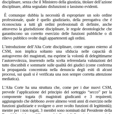
disciplinare, senza che il Ministero della giustizia, titolare dell’azione
disciplinare, abbia segnalato disfunzioni o lassismo evidenti.
È comunque dubbia la necessità di espropriare un solo ordine
professionale, quale è quello giudiziario, della prerogativa che è
riconosciuta a tutti gli ordini professionali di definire, anche
attraverso la giurisdizione disciplinare, le regole deontologiche che
garantiscono un corretto esercizio delle funzioni pubbliche o di
rilievo pubblico svolte dagli appartenenti agli ordini.
L’introduzione dell’Alta Corte disciplinare, come organo esterno al
CSM, non implica soltanto una sfiducia nelle capacità di
autogoverno dei magistrati, ma esprime la volontà di delegittimarne
l’autorevolezza, inserendo nella scelta referendaria valutazioni del
tutto discutibili e sommarie sulle qualità dei giudici (come conferma
la propaganda concentrata nella denuncia degli esiti di alcuni
processi, sui quali si è verificata una non sempre corretta attenzione
mediatica).
L’Alta Corte ha una struttura che, come per i due nuovi CSM,
prevede l’applicazione del principio del sorteggio “secco” per la
componente togata (6 magistrati giudicanti e 3 requirenti;
aggiungendo che debbono avere almeno venti anni di esercizio nelle
funzioni giudiziarie e svolgere o aver svolto funzioni di legittimità);
mentre per i non togati, 3 membri sono nominati dal Presidente della