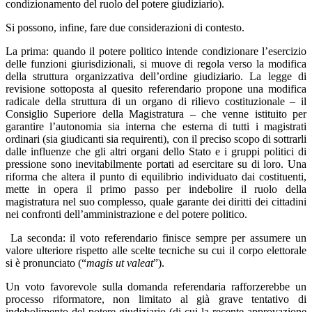
condizionamento del ruolo del potere giudiziario).
Si possono, infine, fare due considerazioni di contesto.
La prima: quando il potere politico intende condizionare l’esercizio
delle funzioni giurisdizionali, si muove di regola verso la modifica
della struttura organizzativa dell’ordine giudiziario. La legge di
revisione sottoposta al quesito referendario propone una modifica
radicale della struttura di un organo di rilievo costituzionale – il
Consiglio Superiore della Magistratura – che venne istituito per
garantire l’autonomia sia interna che esterna di tutti i magistrati
ordinari (sia giudicanti sia requirenti), con il preciso scopo di sottrarli
dalle influenze che gli altri organi dello Stato e i gruppi politici di
pressione sono inevitabilmente portati ad esercitare su di loro. Una
riforma che altera il punto di equilibrio individuato dai costituenti,
mette in opera il primo passo per indebolire il ruolo della
magistratura nel suo complesso, quale garante dei diritti dei cittadini
nei confronti dell’amministrazione e del potere politico.
La seconda: il voto referendario finisce sempre per assumere un
valore ulteriore rispetto alle scelte tecniche su cui il corpo elettorale
si è pronunciato (“
magis ut valeat
”).
Un voto favorevole sulla domanda referendaria rafforzerebbe un
processo riformatore, non limitato al già grave tentativo di
indebolimento del potere giudiziario (di cui la recente approvazione