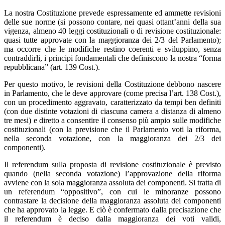
La nostra Costituzione prevede espressamente ed ammette revisioni
delle sue norme (si possono contare, nei quasi ottant’anni della sua
vigenza, almeno 40 leggi costituzionali o di revisione costituzionale:
quasi tutte approvate con la maggioranza dei 2/3 del Parlamento);
ma occorre che le modifiche restino coerenti e sviluppino, senza
contraddirli, i principi fondamentali che definiscono la nostra “forma
repubblicana” (art. 139 Cost.).
Per questo motivo, le revisioni della Costituzione debbono nascere
in Parlamento, che le deve approvare (come precisa l’art. 138 Cost.),
con un procedimento aggravato, caratterizzato da tempi ben definiti
(con due distinte votazioni di ciascuna camera a distanza di almeno
tre mesi) e diretto a consentire il consenso più ampio sulle modifiche
costituzionali (con la previsione che il Parlamento voti la riforma,
nella seconda votazione, con la maggioranza dei 2/3 dei
componenti).
Il referendum sulla proposta di revisione costituzionale è previsto
quando (nella seconda votazione) l’approvazione della riforma
avviene con la sola maggioranza assoluta dei componenti. Si tratta di
un referendum “oppositivo”, con cui le minoranze possono
contrastare la decisione della maggioranza assoluta dei componenti
che ha approvato la legge. E ciò è confermato dalla precisazione che
il referendum è deciso dalla maggioranza dei voti validi,