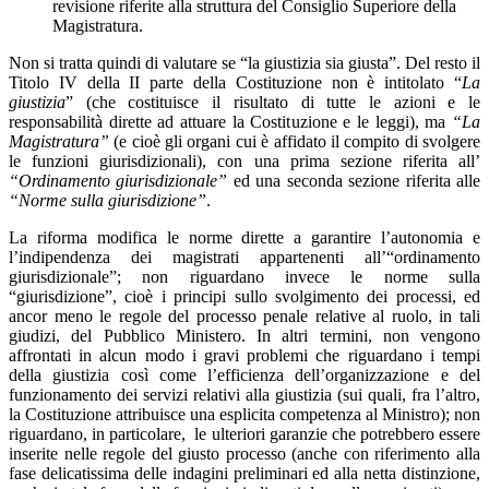
revisione riferite alla struttura del Consiglio Superiore della
Magistratura.
Non si tratta quindi di valutare se “la giustizia sia giusta”. Del resto il
Titolo IV della II parte della Costituzione non è intitolato “
La
giustizia
” (che costituisce il risultato di tutte le azioni e le
responsabilità dirette ad attuare la Costituzione e le leggi), ma
“La
Magistratura”
(e cioè gli organi cui è affidato il compito di svolgere
le funzioni giurisdizionali), con una prima sezione riferita all’
“Ordinamento giurisdizionale”
ed una seconda sezione riferita alle
“Norme sulla giurisdizione”
.
La riforma modifica le norme dirette a garantire l’autonomia e
l’indipendenza dei magistrati appartenenti all’“ordinamento
giurisdizionale”; non riguardano invece le norme sulla
“giurisdizione”, cioè i principi sullo svolgimento dei processi, ed
ancor meno le regole del processo penale relative al ruolo, in tali
giudizi, del Pubblico Ministero. In altri termini, non vengono
affrontati in alcun modo i gravi problemi che riguardano i tempi
della giustizia così come l’efficienza dell’organizzazione e del
funzionamento dei servizi relativi alla giustizia (sui quali, fra l’altro,
la Costituzione attribuisce una esplicita competenza al Ministro); non
riguardano, in particolare, le ulteriori garanzie che potrebbero essere
inserite nelle regole del giusto processo (anche con riferimento alla
fase delicatissima delle indagini preliminari ed alla netta distinzione,