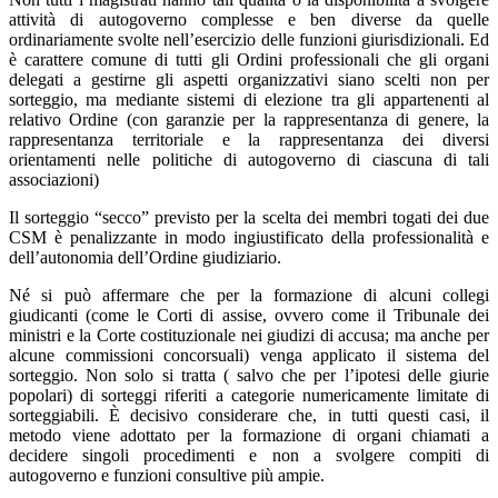
attività di autogoverno complesse e ben diverse da quelle
ordinariamente svolte nell’esercizio delle funzioni giurisdizionali. Ed
è carattere comune di tutti gli Ordini professionali che gli organi
delegati a gestirne gli aspetti organizzativi siano scelti non per
sorteggio, ma mediante sistemi di elezione tra gli appartenenti al
relativo Ordine (con garanzie per la rappresentanza di genere, la
rappresentanza territoriale e la rappresentanza dei diversi
orientamenti nelle politiche di autogoverno di ciascuna di tali
associazioni)
Il sorteggio “secco” previsto per la scelta dei membri togati dei due
CSM è penalizzante in modo ingiustificato della professionalità e
dell’autonomia dell’Ordine giudiziario.
Né si può affermare che per la formazione di alcuni collegi
giudicanti (come le Corti di assise, ovvero come il Tribunale dei
ministri e la Corte costituzionale nei giudizi di accusa; ma anche per
alcune commissioni concorsuali) venga applicato il sistema del
sorteggio. Non solo si tratta ( salvo che per l’ipotesi delle giurie
popolari) di sorteggi riferiti a categorie numericamente limitate di
sorteggiabili. È decisivo considerare che, in tutti questi casi, il
metodo viene adottato per la formazione di organi chiamati a
decidere singoli procedimenti e non a svolgere compiti di
autogoverno e funzioni consultive più ampie.