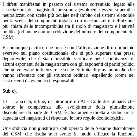
I difetti manifestati in passato dal sistema correntizio, legato alle
associazioni dei magistrati, possono agevolmente essere superati e
neutralizzati con scelte più oculate nell’ambito del sistema elettorale
per la scelta dei componenti togati e con meccanismi di definizione
più chiara delle incompatibilità tra il ruolo di magistrato e l’attività
politica (od anche con una riduzione del numero dei componenti del
CSM).
È comunque pacifico che non è con l’affermazione di un principio
eversivo sul piano costituzionale che si può superare una prassi
deplorevole, che è stato possibile verificare nelle connivenze di
alcuni esponenti della magistratura con gli esponenti di partiti politici
che ne volevano influenzare le scelte. Si tratta di gravi anomalie che
vanno affrontate con gli strumenti ordinari, espellendo (come nei
casi recenti è avvenuto) i responsabili.
Sub c
).
13 – La scelta, infine, di introdurre un’Alta Corte disciplinare, che
sottrae la competenza allo svolgimento della giurisdizione
disciplinare da parte del CSM, è chiaramente diretta a sfiduciare la
capacità dei magistrati di rispettare le loro regole deontologiche.
Una sfiducia non giustificata dall’operato della Sezione disciplinare
del CSM, che risulta aver svolto in modo efficace la funzione