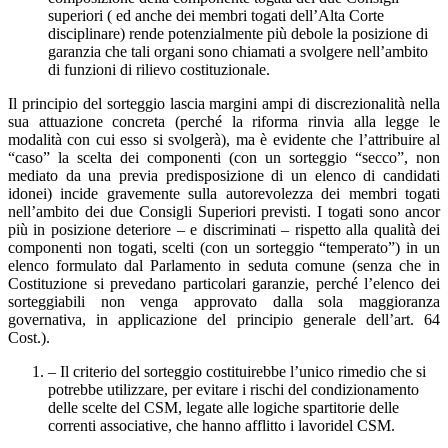
superiori ( ed anche dei membri togati dell’Alta Corte
disciplinare) rende potenzialmente più debole la posizione di
garanzia che tali organi sono chiamati a svolgere nell’ambito
di funzioni di rilievo costituzionale.
Il principio del sorteggio lascia margini ampi di discrezionalità nella
sua attuazione concreta (perché la riforma rinvia alla legge le
modalità con cui esso si svolgerà), ma è evidente che l’attribuire al
“caso” la scelta dei componenti (con un sorteggio “secco”, non
mediato da una previa predisposizione di un elenco di candidati
idonei) incide gravemente sulla autorevolezza dei membri togati
nell’ambito dei due Consigli Superiori previsti. I togati sono ancor
più in posizione deteriore – e discriminati – rispetto alla qualità dei
componenti non togati, scelti (con un sorteggio “temperato”) in un
elenco formulato dal Parlamento in seduta comune (senza che in
Costituzione si prevedano particolari garanzie, perché l’elenco dei
sorteggiabili non venga approvato dalla sola maggioranza
governativa, in applicazione del principio generale dell’art. 64
Cost.).
– Il criterio del sorteggio costituirebbe l’unico rimedio che si
potrebbe utilizzare, per evitare i rischi del condizionamento
delle scelte del CSM, legate alle logiche spartitorie delle
correnti associative, che hanno afflitto i lavoridel CSM.