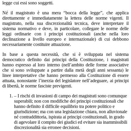
legge cui essi sono soggetti.
Né il magistrato è una mera “bocca della legge”, che applica
direttamente e immediatamente la lettera delle norme vigenti. Il
magistrato, nella sua discrezionalità tecnica, deve interpretare il
sistema normativo e deve, in particolare, collegare le norme delle
leggi ordinarie con i principi costituzionali (anche nella loro
declinazione a livello europeo e internazionale) di cui debbono
necessariamente costituire attuazione.
In base a questa necessità, che si è sviluppata nel sistema
democratico definito dai principi della Costituzione, i magistrati
hanno espresso al loro interno (nell’ambito delle forme associative
che si sono sviluppate a partire dalla metà degli anni sessanta) le
linee interpretative che hanno permesso alla Costituzione di essere
attuata, nonostante l’inerzia del legislatore nell’adeguare, ai principi
di libertà, le norme fasciste previgenti.
– I rischi di invasioni di campo dei magistrati sono comunque
superabili; non con modifiche dei principi costituzionali che
hanno definito il difficile equilibrio tra potere politico e
giurisdizione; ma con una legislazione chiara, non alluvionale
né contraddittoria, ispirata ai principi costituzionali, in grado
di agevolare il compito dei giudici ed evitare sia inammissibili
discrezionalità sia erronee decisioni.