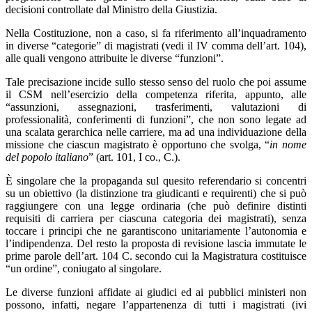
decisioni controllate dal Ministro della Giustizia.
Nella Costituzione, non a caso, si fa riferimento all’inquadramento
in diverse “categorie” di magistrati (vedi il IV comma dell’art. 104),
alle quali vengono attribuite le diverse “funzioni”.
Tale precisazione incide sullo stesso senso del ruolo che poi assume
il CSM nell’esercizio della competenza riferita, appunto, alle
“assunzioni, assegnazioni, trasferimenti, valutazioni di
professionalità, conferimenti di funzioni”, che non sono legate ad
una scalata gerarchica nelle carriere, ma ad una individuazione della
missione che ciascun magistrato è opportuno che svolga, “
in nome
del popolo italiano
” (art. 101, I co., C.).
È singolare che la propaganda sul quesito referendario si concentri
su un obiettivo (la distinzione tra giudicanti e requirenti) che si può
raggiungere con una legge ordinaria (che può definire distinti
requisiti di carriera per ciascuna categoria dei magistrati), senza
toccare i principi che ne garantiscono unitariamente l’autonomia e
l’indipendenza. Del resto la proposta di revisione lascia immutate le
prime parole dell’art. 104 C. secondo cui la Magistratura costituisce
“un ordine”, coniugato al singolare.
Le diverse funzioni affidate ai giudici ed ai pubblici ministeri non
possono, infatti, negare l’appartenenza di tutti i magistrati (ivi