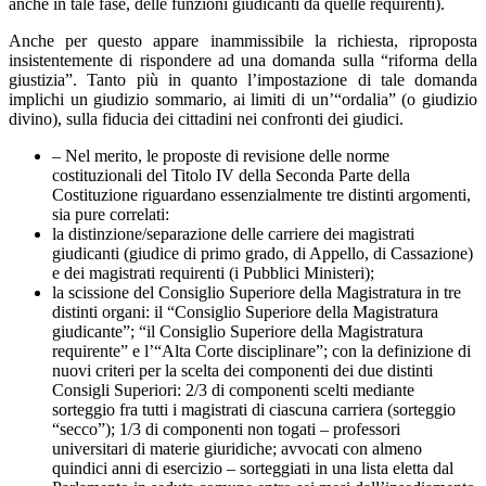
anche in tale fase, delle funzioni giudicanti da quelle requirenti).
Anche per questo appare inammissibile la richiesta, riproposta
insistentemente di rispondere ad una domanda sulla “riforma della
giustizia”. Tanto più in quanto l’impostazione di tale domanda
implichi un giudizio sommario, ai limiti di un’“ordalia” (o giudizio
divino), sulla fiducia dei cittadini nei confronti dei giudici.
– Nel merito, le proposte di revisione delle norme
costituzionali del Titolo IV della Seconda Parte della
Costituzione riguardano essenzialmente tre distinti argomenti,
sia pure correlati:
la distinzione/separazione delle carriere dei magistrati
giudicanti (giudice di primo grado, di Appello, di Cassazione)
e dei magistrati requirenti (i Pubblici Ministeri);
la scissione del Consiglio Superiore della Magistratura in tre
distinti organi: il “Consiglio Superiore della Magistratura
giudicante”; “il Consiglio Superiore della Magistratura
requirente” e l’“Alta Corte disciplinare”; con la definizione di
nuovi criteri per la scelta dei componenti dei due distinti
Consigli Superiori: 2/3 di componenti scelti mediante
sorteggio fra tutti i magistrati di ciascuna carriera (sorteggio
“secco”); 1/3 di componenti non togati – professori
universitari di materie giuridiche; avvocati con almeno
quindici anni di esercizio – sorteggiati in una lista eletta dal