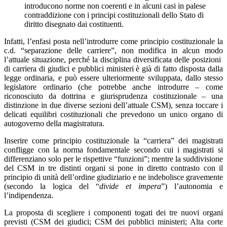
introducono norme non coerenti e in alcuni casi in palese
contraddizione con i principi costituzionali dello Stato di
diritto disegnato dai costituenti.
Infatti, l’enfasi posta nell’introdurre come principio costituzionale la
c.d. “separazione delle carriere”, non modifica in alcun modo
l’attuale situazione, perché la disciplina diversificata delle posizioni
di carriera di giudici e pubblici ministeri è già di fatto disposta dalla
legge ordinaria, e può essere ulteriormente sviluppata, dallo stesso
legislatore ordinario (che potrebbe anche introdurre – come
riconosciuto da dottrina e giurisprudenza costituzionale – una
distinzione in due diverse sezioni dell’attuale CSM), senza toccare i
delicati equilibri costituzionali che prevedono un unico organo di
autogoverno della magistratura.
Inserire come principio costituzionale la “carriera” dei magistrati
confligge con la norma fondamentale secondo cui i magistrati si
differenziano solo per le rispettive “funzioni”; mentre la suddivisione
del CSM in tre distinti organi si pone in diretto contrasto con il
principio di unità dell’ordine giudiziario e ne indebolisce gravemente
(secondo la logica del “
divide et impera
”) l’autonomia e
l’indipendenza.
La proposta di scegliere i componenti togati dei tre nuovi organi
previsti (CSM dei giudici; CSM dei pubblici ministeri; Alta corte