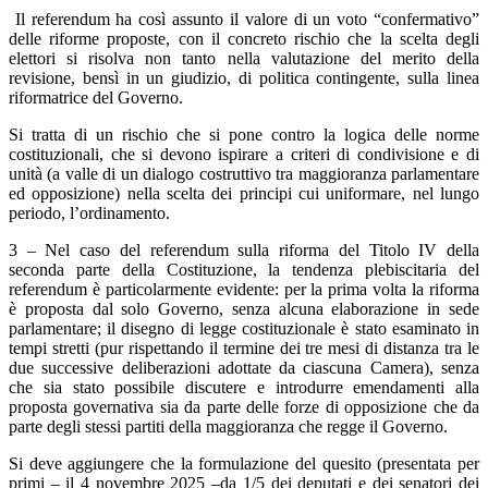
Il referendum ha così assunto il valore di un voto “confermativo”
delle riforme proposte, con il concreto rischio che la scelta degli
elettori si risolva non tanto nella valutazione del merito della
revisione, bensì in un giudizio, di politica contingente, sulla linea
riformatrice del Governo.
Si tratta di un rischio che si pone contro la logica delle norme
costituzionali, che si devono ispirare a criteri di condivisione e di
unità (a valle di un dialogo costruttivo tra maggioranza parlamentare
ed opposizione) nella scelta dei principi cui uniformare, nel lungo
periodo, l’ordinamento.
3 – Nel caso del referendum sulla riforma del Titolo IV della
seconda parte della Costituzione, la tendenza plebiscitaria del
referendum è particolarmente evidente: per la prima volta la riforma
è proposta dal solo Governo, senza alcuna elaborazione in sede
parlamentare; il disegno di legge costituzionale è stato esaminato in
tempi stretti (pur rispettando il termine dei tre mesi di distanza tra le
due successive deliberazioni adottate da ciascuna Camera), senza
che sia stato possibile discutere e introdurre emendamenti alla
proposta governativa sia da parte delle forze di opposizione che da
parte degli stessi partiti della maggioranza che regge il Governo.
Si deve aggiungere che la formulazione del quesito (presentata per
primi – il 4 novembre 2025 –da 1/5 dei deputati e dei senatori dei