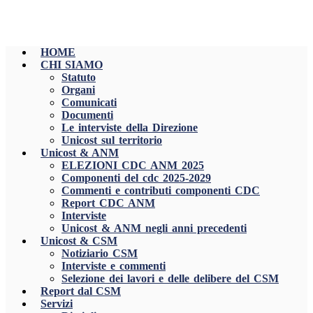
HOME
CHI SIAMO
Statuto
Organi
Comunicati
Documenti
Le interviste della Direzione
Unicost sul territorio
Unicost & ANM
ELEZIONI CDC ANM 2025
Componenti del cdc 2025-2029
Commenti e contributi componenti CDC
Report CDC ANM
Interviste
Unicost & ANM negli anni precedenti
Unicost & CSM
Notiziario CSM
Interviste e commenti
Selezione dei lavori e delle delibere del CSM
Report dal CSM
Servizi