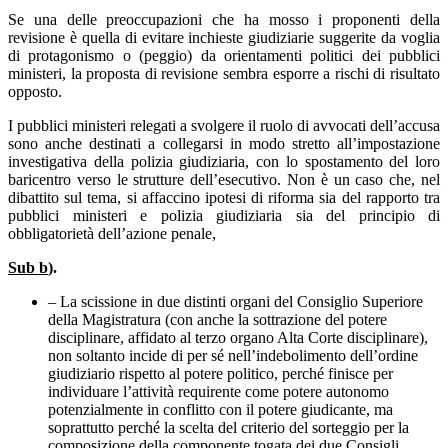
Se una delle preoccupazioni che ha mosso i proponenti della
revisione è quella di evitare inchieste giudiziarie suggerite da voglia
di protagonismo o (peggio) da orientamenti politici dei pubblici
ministeri, la proposta di revisione sembra esporre a rischi di risultato
opposto.
I pubblici ministeri relegati a svolgere il ruolo di avvocati dell’accusa
sono anche destinati a collegarsi in modo stretto all’impostazione
investigativa della polizia giudiziaria, con lo spostamento del loro
baricentro verso le strutture dell’esecutivo. Non è un caso che, nel
dibattito sul tema, si affaccino ipotesi di riforma sia del rapporto tra
pubblici ministeri e polizia giudiziaria sia del principio di
obbligatorietà dell’azione penale,
Sub b
).
– La scissione in due distinti organi del Consiglio Superiore
della Magistratura (con anche la sottrazione del potere
disciplinare, affidato al terzo organo Alta Corte disciplinare),
non soltanto incide di per sé nell’indebolimento dell’ordine
giudiziario rispetto al potere politico, perché finisce per
individuare l’attività requirente come potere autonomo
potenzialmente in conflitto con il potere giudicante, ma
soprattutto perché la scelta del criterio del sorteggio per la
composizione della componente togata dei due Consigli