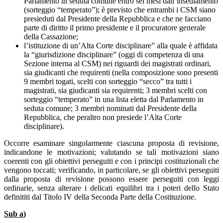
Parlamento in seduta comune entro sei mesi dall’insediamento
(sorteggio “temperato”); è previsto che entrambi i CSM siano
presieduti dal Presidente della Repubblica e che ne facciano
parte di diritto il primo presidente e il procuratore generale
della Cassazione;
l’istituzione di un’Alta Corte disciplinare” alla quale è affidata
la “giurisdizione disciplinare” (oggi di competenza di una
Sezione interna al CSM) nei riguardi dei magistrati ordinari,
sia giudicanti che requirenti (nella composizione sono presenti
9 membri togati, scelti con sorteggio “secco” tra tutti i
magistrati, sia giudicanti sia requirenti; 3 membri scelti con
sorteggio “temperato” in una lista eletta dal Parlamento in
seduta comune; 3 membri nominati dal Presidente della
Repubblica, che peraltro non presiede l’Alta Corte
disciplinare).
Occorre esaminare singolarmente ciascuna proposta di revisione,
indicandone le motivazioni; valutando se tali motivazioni siano
coerenti con gli obiettivi perseguiti e con i principi costituzionali che
vengono toccati; verificando, in particolare, se gli obiettivi perseguiti
dalla proposta di revisione possono essere perseguiti con leggi
ordinarie, senza alterare i delicati equilibri tra i poteri dello Stato
definititi dal Titolo IV della Seconda Parte della Costituzione.
Sub a
)