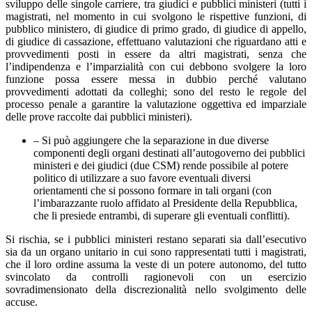
sviluppo delle singole carriere, tra giudici e pubblici ministeri (tutti i
magistrati, nel momento in cui svolgono le rispettive funzioni, di
pubblico ministero, di giudice di primo grado, di giudice di appello,
di giudice di cassazione, effettuano valutazioni che riguardano atti e
provvedimenti posti in essere da altri magistrati, senza che
l’indipendenza e l’imparzialità con cui debbono svolgere la loro
funzione possa essere messa in dubbio perché valutano
provvedimenti adottati da colleghi; sono del resto le regole del
processo penale a garantire la valutazione oggettiva ed imparziale
delle prove raccolte dai pubblici ministeri).
– Si può aggiungere che la separazione in due diverse
componenti degli organi destinati all’autogoverno dei pubblici
ministeri e dei giudici (due CSM) rende possibile al potere
politico di utilizzare a suo favore eventuali diversi
orientamenti che si possono formare in tali organi (con
l’imbarazzante ruolo affidato al Presidente della Repubblica,
che li presiede entrambi, di superare gli eventuali conflitti).
Si rischia, se i pubblici ministeri restano separati sia dall’esecutivo
sia da un organo unitario in cui sono rappresentati tutti i magistrati,
che il loro ordine assuma la veste di un potere autonomo, del tutto
svincolato da controlli ragionevoli con un esercizio
sovradimensionato della discrezionalità nello svolgimento delle
accuse.