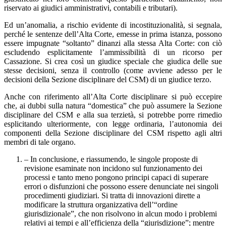
riservato ai giudici amministrativi, contabili e tributari).
Ed un’anomalia, a rischio evidente di incostituzionalità, si segnala,
perché le sentenze dell’Alta Corte, emesse in prima istanza, possono
essere impugnate “soltanto” dinanzi alla stessa Alta Corte: con ciò
escludendo esplicitamente l’ammissibilità di un ricorso per
Cassazione. Si crea così un giudice speciale che giudica delle sue
stesse decisioni, senza il controllo (come avviene adesso per le
decisioni della Sezione disciplinare del CSM) di un giudice terzo.
Anche con riferimento all’Alta Corte disciplinare si può eccepire
che, ai dubbi sulla natura “domestica” che può assumere la Sezione
disciplinare del CSM e alla sua terzietà, si potrebbe porre rimedio
esplicitando ulteriormente, con legge ordinaria, l’autonomia dei
componenti della Sezione disciplinare del CSM rispetto agli altri
membri di tale organo.
– In conclusione, e riassumendo, le singole proposte di
revisione esaminate non incidono sul funzionamento dei
processi e tanto meno pongono principi capaci di superare
errori o disfunzioni che possono essere denunciate nei singoli
procedimenti giudiziari. Si tratta di innovazioni dirette a
modificare la struttura organizzativa dell’“ordine
giurisdizionale”, che non risolvono in alcun modo i problemi
relativi ai tempi e all’efficienza della “giurisdizione”; mentre