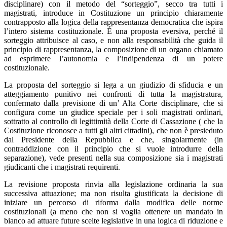
disciplinare) con il metodo del “sorteggio”, secco tra tutti i
magistrati, introduce in Costituzione un principio chiaramente
contrapposto alla logica della rappresentanza democratica che ispira
l’intero sistema costituzionale. É una proposta eversiva, perché il
sorteggio attribuisce al caso, e non alla responsabilità che guida il
principio di rappresentanza, la composizione di un organo chiamato
ad esprimere l’autonomia e l’indipendenza di un potere
costituzionale.
La proposta del sorteggio si lega a un giudizio di sfiducia e un
atteggiamento punitivo nei confronti di tutta la magistratura,
confermato dalla previsione di un’ Alta Corte disciplinare, che si
configura come un giudice speciale per i soli magistrati ordinari,
sottratto al controllo di legittimità della Corte di Cassazione ( che la
Costituzione riconosce a tutti gli altri cittadini), che non è presieduto
dal Presidente della Repubblica e che, singolarmente (in
contraddizione con il principio che si vuole introdurre della
separazione), vede presenti nella sua composizione sia i magistrati
giudicanti che i magistrati requirenti.
La revisione proposta rinvia alla legislazione ordinaria la sua
successiva attuazione; ma non risulta giustificata la decisione di
iniziare un percorso di riforma dalla modifica delle norme
costituzionali (a meno che non si voglia ottenere un mandato in
bianco ad attuare future scelte legislative in una logica di riduzione e