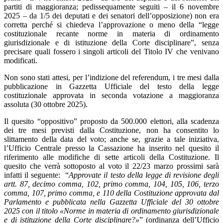
partiti di maggioranza; pedissequamente seguiti – il 6 novembre
2025 – da 1/5 dei deputati e dei senatori dell’opposizione) non era
corretta perché si chiedeva l’approvazione o meno della “legge
costituzionale recante norme in materia di ordinamento
giurisdizionale e di istituzione della Corte disciplinare”, senza
precisare quali fossero i singoli articoli del Titolo IV che venivano
modificati.
Non sono stati attesi, per l’indizione del referendum, i tre mesi dalla
pubblicazione in Gazzetta Ufficiale del testo della legge
costituzionale approvata in seconda votazione a maggioranza
assoluta (30 ottobre 2025).
Il quesito “oppositivo” proposto da 500.000 elettori, alla scadenza
dei tre mesi previsti dalla Costituzione, non ha consentito lo
slittamento della data del voto; anche se, grazie a tale iniziativa,
l’Ufficio Centrale presso la Cassazione ha inserito nel quesito il
riferimento alle modifiche di sette articoli della Costituzione. Il
quesito che verrà sottoposto al voto il 22/23 marzo prossimi sarà
infatti il seguente: “
Approvate il testo della legge di revisione degli
artt. 87, decimo comma, 102, primo comma, 104, 105, 106, terzo
comma, 107, primo comma, e 110 della Costituzione approvata dal
Parlamento e pubblicata nella Gazzetta Ufficiale del 30 ottobre
2025 con il titolo «Norme in materia di ordinamento giurisdizionale
e di istituzione della Corte disciplinare?»
” (ordinanza dell’Ufficio