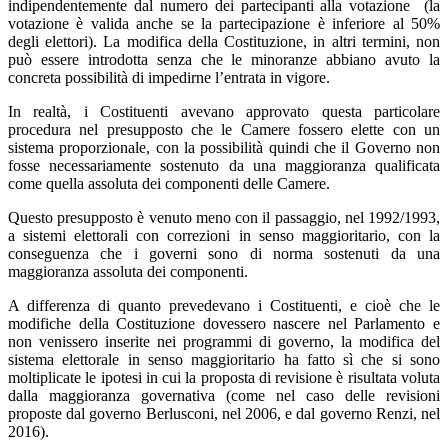
indipendentemente dal numero dei partecipanti alla votazione (la
votazione è valida anche se la partecipazione è inferiore al 50%
degli elettori). La modifica della Costituzione, in altri termini, non
può essere introdotta senza che le minoranze abbiano avuto la
concreta possibilità di impedirne l’entrata in vigore.
In realtà, i Costituenti avevano approvato questa particolare
procedura nel presupposto che le Camere fossero elette con un
sistema proporzionale, con la possibilità quindi che il Governo non
fosse necessariamente sostenuto da una maggioranza qualificata
come quella assoluta dei componenti delle Camere.
Questo presupposto è venuto meno con il passaggio, nel 1992/1993,
a sistemi elettorali con correzioni in senso maggioritario, con la
conseguenza che i governi sono di norma sostenuti da una
maggioranza assoluta dei componenti.
A differenza di quanto prevedevano i Costituenti, e cioè che le
modifiche della Costituzione dovessero nascere nel Parlamento e
non venissero inserite nei programmi di governo, la modifica del
sistema elettorale in senso maggioritario ha fatto sì che si sono
moltiplicate le ipotesi in cui la proposta di revisione è risultata voluta
dalla maggioranza governativa (come nel caso delle revisioni
proposte dal governo Berlusconi, nel 2006, e dal governo Renzi, nel
2016).