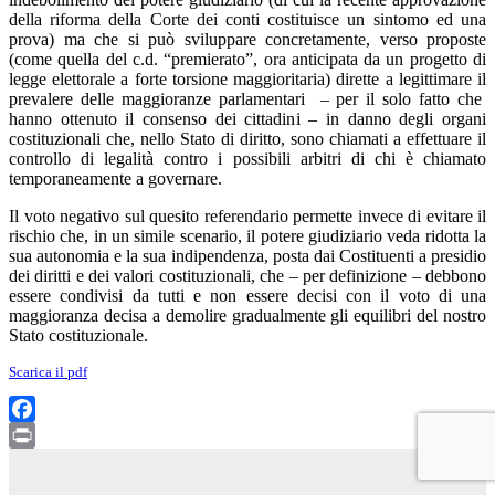
della riforma della Corte dei conti costituisce un sintomo ed una
prova) ma che si può sviluppare concretamente, verso proposte
(come quella del c.d. “premierato”, ora anticipata da un progetto di
legge elettorale a forte torsione maggioritaria) dirette a legittimare il
prevalere delle maggioranze parlamentari – per il solo fatto che
hanno ottenuto il consenso dei cittadini – in danno degli organi
costituzionali che, nello Stato di diritto, sono chiamati a effettuare il
controllo di legalità contro i possibili arbitri di chi è chiamato
temporaneamente a governare.
Il voto negativo sul quesito referendario permette invece di evitare il
rischio che, in un simile scenario, il potere giudiziario veda ridotta la
sua autonomia e la sua indipendenza, posta dai Costituenti a presidio
dei diritti e dei valori costituzionali, che – per definizione – debbono
essere condivisi da tutti e non essere decisi con il voto di una
maggioranza decisa a demolire gradualmente gli equilibri del nostro
Stato costituzionale.
Scarica il pdf
Facebook
Print