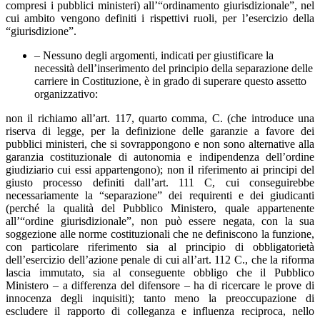
compresi i pubblici ministeri) all’“ordinamento giurisdizionale”, nel
cui ambito vengono definiti i rispettivi ruoli, per l’esercizio della
“giurisdizione”.
– Nessuno degli argomenti, indicati per giustificare la
necessità dell’inserimento del principio della separazione delle
carriere in Costituzione, è in grado di superare questo assetto
organizzativo:
non il richiamo all’art. 117, quarto comma, C. (che introduce una
riserva di legge, per la definizione delle garanzie a favore dei
pubblici ministeri, che si sovrappongono e non sono alternative alla
garanzia costituzionale di autonomia e indipendenza dell’ordine
giudiziario cui essi appartengono); non il riferimento ai principi del
giusto processo definiti dall’art. 111 C, cui conseguirebbe
necessariamente la “separazione” dei requirenti e dei giudicanti
(perché la qualità del Pubblico Ministero, quale appartenente
all’“ordine giurisdizionale”, non può essere negata, con la sua
soggezione alle norme costituzionali che ne definiscono la funzione,
con particolare riferimento sia al principio di obbligatorietà
dell’esercizio dell’azione penale di cui all’art. 112 C., che la riforma
lascia immutato, sia al conseguente obbligo che il Pubblico
Ministero – a differenza del difensore – ha di ricercare le prove di
innocenza degli inquisiti); tanto meno la preoccupazione di
escludere il rapporto di colleganza e influenza reciproca, nello