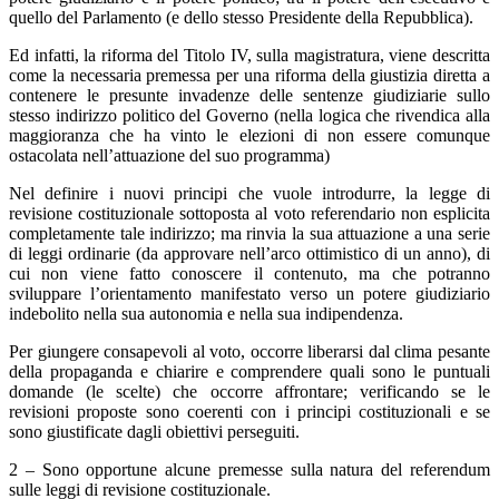
quello del Parlamento (e dello stesso Presidente della Repubblica).
Ed infatti, la riforma del Titolo IV, sulla magistratura, viene descritta
come la necessaria premessa per una riforma della giustizia diretta a
contenere le presunte invadenze delle sentenze giudiziarie sullo
stesso indirizzo politico del Governo (nella logica che rivendica alla
maggioranza che ha vinto le elezioni di non essere comunque
ostacolata nell’attuazione del suo programma)
Nel definire i nuovi principi che vuole introdurre, la legge di
revisione costituzionale sottoposta al voto referendario non esplicita
completamente tale indirizzo; ma rinvia la sua attuazione a una serie
di leggi ordinarie (da approvare nell’arco ottimistico di un anno), di
cui non viene fatto conoscere il contenuto, ma che potranno
sviluppare l’orientamento manifestato verso un potere giudiziario
indebolito nella sua autonomia e nella sua indipendenza.
Per giungere consapevoli al voto, occorre liberarsi dal clima pesante
della propaganda e chiarire e comprendere quali sono le puntuali
domande (le scelte) che occorre affrontare; verificando se le
revisioni proposte sono coerenti con i principi costituzionali e se
sono giustificate dagli obiettivi perseguiti.
2 – Sono opportune alcune premesse sulla natura del referendum
sulle leggi di revisione costituzionale.