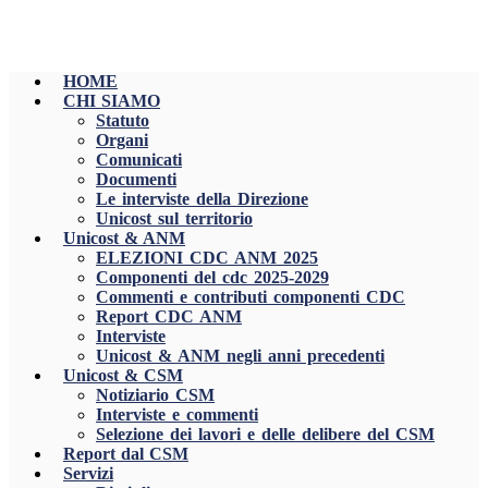
HOME
CHI SIAMO
Statuto
Organi
Comunicati
Documenti
Le interviste della Direzione
Unicost sul territorio
Unicost & ANM
ELEZIONI CDC ANM 2025
Componenti del cdc 2025-2029
Commenti e contributi componenti CDC
Report CDC ANM
Interviste
Unicost & ANM negli anni precedenti
Unicost & CSM
Notiziario CSM
Interviste e commenti
Selezione dei lavori e delle delibere del CSM
Report dal CSM
Servizi