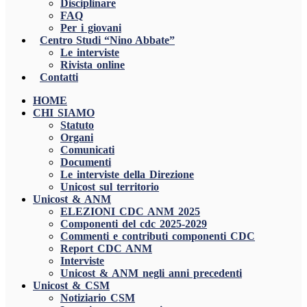
Disciplinare
FAQ
Per i giovani
Centro Studi “Nino Abbate”
Le interviste
Rivista online
Contatti
HOME
CHI SIAMO
Statuto
Organi
Comunicati
Documenti
Le interviste della Direzione
Unicost sul territorio
Unicost & ANM
ELEZIONI CDC ANM 2025
Componenti del cdc 2025-2029
Commenti e contributi componenti CDC
Report CDC ANM
Interviste
Unicost & ANM negli anni precedenti
Unicost & CSM
Notiziario CSM