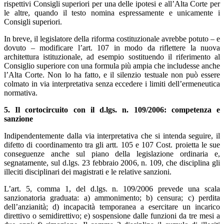
rispettivi Consigli superiori per una delle ipotesi e all’Alta Corte per
le altre, quando il testo nomina espressamente e unicamente i
Consigli superiori.
In breve, il legislatore della riforma costituzionale avrebbe potuto – e
dovuto – modificare l’art. 107 in modo da riflettere la nuova
architettura istituzionale, ad esempio sostituendo il riferimento al
Consiglio superiore con una formula più ampia che includesse anche
l’Alta Corte. Non lo ha fatto, e il silenzio testuale non può essere
colmato in via interpretativa senza eccedere i limiti dell’ermeneutica
normativa.
5. Il cortocircuito con il d.lgs. n. 109/2006: competenza e
sanzione
Indipendentemente dalla via interpretativa che si intenda seguire, il
difetto di coordinamento tra gli artt. 105 e 107 Cost. proietta le sue
conseguenze anche sul piano della legislazione ordinaria e,
segnatamente, sul d.lgs. 23 febbraio 2006, n. 109, che disciplina gli
illeciti disciplinari dei magistrati e le relative sanzioni.
L’art. 5, comma 1, del d.lgs. n. 109/2006 prevede una scala
sanzionatoria graduata: a) ammonimento; b) censura; c) perdita
dell’anzianità; d) incapacità temporanea a esercitare un incarico
direttivo o semidirettivo; e) sospensione dalle funzioni da tre mesi a