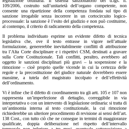
legislazione ordinaria. Il sistema sanzionatorio del d.lgs. n.
109/2006, costruito sull’unitarietà dell’organo competente, non
consente una ripartizione della competenza fondata sul tipo di
sanzione irrogabile senza incorrere in un cortocircuito logico-
processuale: la sanzione è l’esito del giudizio e non può costituirne,
al contempo, il criterio di radicamento della competenza.
Il problema individuato esprime un evidente difetto di tecnica
legislativa che, ove il testo entrasse in vigore nell’attuale
formulazione, genererebbe inevitabilmente conflitti di attribuzione
tra l’Alta Corte disciplinare e i rispettivi CSM, destinati a gravare
sulla Corte Costituzionale. Tali conflitti, peraltro, avrebbero ad
oggetto le sanzioni disciplinari più gravi – la sospensione e la
rimozione – cioè proprio quelle vicende in cui la certezza delle
regole e la precostituzione del giudice naturale dovrebbero essere
massime, a tutela del magistrato incolpato e dell’effettività
dell’ordinamento.
Vi è infine che il difetto di coordinamento tra gli artt. 105 e 107 non
rappresenta un’imperfezione di dettaglio, correggibile in via
interpretativa o con un intervento di legislazione ordinaria: si tratta di
un’antinomia interna al testo costituzionale, la cui rimozione
richiederebbe un ulteriore procedimento di revisione ai sensi dell’art.
138 Cost., con tutto ciò che ne consegue in termini di maggioranze
qualificate, doppia deliberazione nel rispetto dell’intervallo
temporale non inferiore a tre mesi, eventuale sottoposizione a