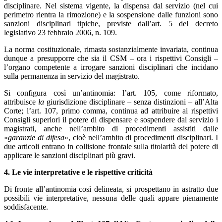
disciplinare. Nel sistema vigente, la dispensa dal servizio (nel cui
perimetro rientra la rimozione) e la sospensione dalle funzioni sono
sanzioni disciplinari tipiche, previste dall’art. 5 del decreto
legislativo 23 febbraio 2006, n. 109.
La norma costituzionale, rimasta sostanzialmente invariata, continua
dunque a presupporre che sia il CSM – ora i rispettivi Consigli –
l’organo competente a irrogare sanzioni disciplinari che incidano
sulla permanenza in servizio del magistrato.
Si configura così un’antinomia: l’art. 105, come riformato,
attribuisce
la
giurisdizione disciplinare – senza distinzioni – all’Alta
Corte; l’art. 107, primo comma, continua ad attribuire ai rispettivi
Consigli superiori il potere di dispensare e sospendere dal servizio i
magistrati, anche nell’ambito di procedimenti assistiti dalle
«
garanzie di difesa
», cioè nell’ambito di procedimenti disciplinari. I
due articoli entrano in collisione frontale sulla titolarità del potere di
applicare le sanzioni disciplinari più gravi.
4. Le vie interpretative e le rispettive criticità
Di fronte all’antinomia così delineata, si prospettano in astratto due
possibili vie interpretative, nessuna delle quali appare pienamente
soddisfacente.