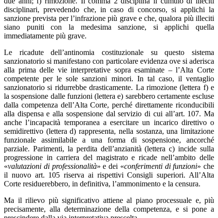
due anni; f) rimozione. Il comma 2 disciplina il cumulo di illeciti
disciplinari, prevedendo che, in caso di concorso, si applichi la
sanzione prevista per l’infrazione più grave e che, qualora più illeciti
siano puniti con la medesima sanzione, si applichi quella
immediatamente più grave.
Le ricadute dell’antinomia costituzionale su questo sistema
sanzionatorio si manifestano con particolare evidenza ove si aderisca
alla prima delle vie interpretative sopra esaminate – l’Alta Corte
competente per le sole sanzioni minori. In tal caso, il ventaglio
sanzionatorio si ridurrebbe drasticamente. La rimozione (lettera f) e
la sospensione dalle funzioni (lettera e) sarebbero certamente escluse
dalla competenza dell’Alta Corte, perché direttamente riconducibili
alla dispensa e alla sospensione dal servizio di cui all’art. 107. Ma
anche l’incapacità temporanea a esercitare un incarico direttivo o
semidirettivo (lettera d) rappresenta, nella sostanza, una limitazione
funzionale assimilabile a una forma di sospensione, ancorché
parziale. Parimenti, la perdita dell’anzianità (lettera c) incide sulla
progressione in carriera del magistrato e ricade nell’ambito delle
«
valutazioni di professionalità
» e dei «
conferimenti di funzioni
» che
il nuovo art. 105 riserva ai rispettivi Consigli superiori. All’Alta
Corte residuerebbero, in definitiva, l’ammonimento e la censura.
Ma il rilievo più significativo attiene al piano processuale e, più
precisamente, alla determinazione della competenza, e si pone a
prescindere dalla via interpretativa prescelta.