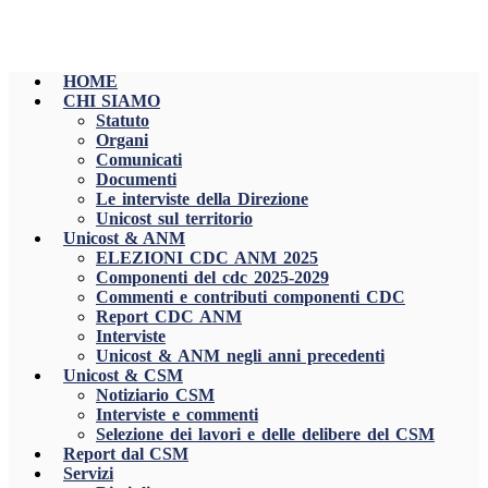
HOME
CHI SIAMO
Statuto
Organi
Comunicati
Documenti
Le interviste della Direzione
Unicost sul territorio
Unicost & ANM
ELEZIONI CDC ANM 2025
Componenti del cdc 2025-2029
Commenti e contributi componenti CDC
Report CDC ANM
Interviste
Unicost & ANM negli anni precedenti
Unicost & CSM
Notiziario CSM
Interviste e commenti
Selezione dei lavori e delle delibere del CSM
Report dal CSM
Servizi