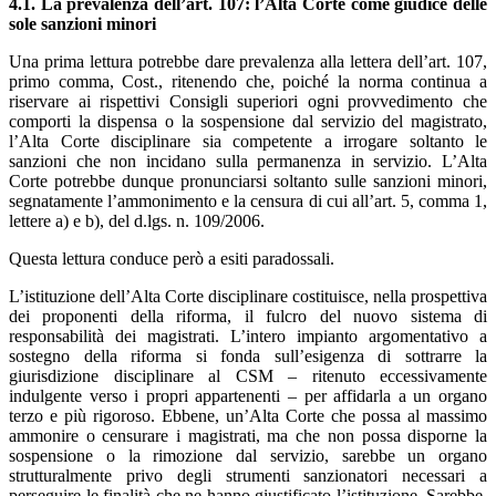
4.1. La prevalenza dell’art. 107: l’Alta Corte come giudice delle
sole sanzioni minori
Una prima lettura potrebbe dare prevalenza alla lettera dell’art. 107,
primo comma, Cost., ritenendo che, poiché la norma continua a
riservare ai rispettivi Consigli superiori ogni provvedimento che
comporti la dispensa o la sospensione dal servizio del magistrato,
l’Alta Corte disciplinare sia competente a irrogare soltanto le
sanzioni che non incidano sulla permanenza in servizio. L’Alta
Corte potrebbe dunque pronunciarsi soltanto sulle sanzioni minori,
segnatamente l’ammonimento e la censura di cui all’art. 5, comma 1,
lettere a) e b), del d.lgs. n. 109/2006.
Questa lettura conduce però a esiti paradossali.
L’istituzione dell’Alta Corte disciplinare costituisce, nella prospettiva
dei proponenti della riforma, il fulcro del nuovo sistema di
responsabilità dei magistrati. L’intero impianto argomentativo a
sostegno della riforma si fonda sull’esigenza di sottrarre la
giurisdizione disciplinare al CSM – ritenuto eccessivamente
indulgente verso i propri appartenenti – per affidarla a un organo
terzo e più rigoroso. Ebbene, un’Alta Corte che possa al massimo
ammonire o censurare i magistrati, ma che non possa disporne la
sospensione o la rimozione dal servizio, sarebbe un organo
strutturalmente privo degli strumenti sanzionatori necessari a
perseguire le finalità che ne hanno giustificato l’istituzione. Sarebbe,