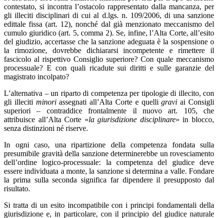
contestato, si incontra l’ostacolo rappresentato dalla mancanza, per
gli illeciti disciplinari di cui al d.lgs. n. 109/2006, di una sanzione
edittale fissa (art. 12), nonché dal già menzionato meccanismo del
cumulo giuridico (art. 5, comma 2). Se, infine, l’Alta Corte, all’esito
del giudizio, accertasse che la sanzione adeguata è la sospensione o
la rimozione, dovrebbe dichiararsi incompetente e rimettere il
fascicolo al rispettivo Consiglio superiore? Con quale meccanismo
processuale? E con quali ricadute sui diritti e sulle garanzie del
magistrato incolpato?
L’alternativa – un riparto di competenza per tipologie di illecito, con
gli illeciti
minori
assegnati all’Alta Corte e quelli
gravi
ai Consigli
superiori – contraddice frontalmente il nuovo art. 105, che
attribuisce all’Alta Corte «
la giurisdizione disciplinare
» in blocco,
senza distinzioni né riserve.
In ogni caso, una ripartizione della competenza fondata sulla
presumibile gravità della sanzione determinerebbe un rovesciamento
dell’ordine logico-processuale: la competenza del giudice deve
essere individuata a monte, la sanzione si determina a valle. Fondare
la prima sulla seconda significa far dipendere il presupposto dal
risultato.
Si tratta di un esito incompatibile con i principi fondamentali della
giurisdizione e, in particolare, con il principio del giudice naturale