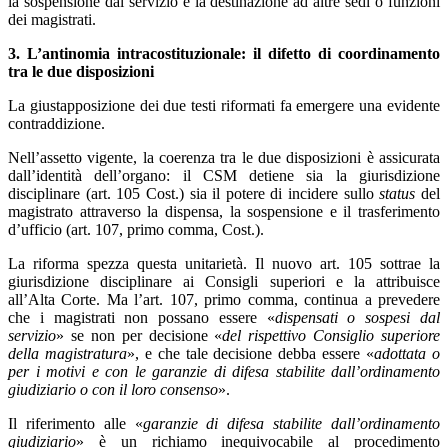
la sospensione dal servizio e la destinazione ad altre sedi o funzioni
dei magistrati.
3. L’antinomia intracostituzionale: il difetto di coordinamento
tra le due disposizioni
La giustapposizione dei due testi riformati fa emergere una evidente
contraddizione.
Nell’assetto vigente, la coerenza tra le due disposizioni è assicurata
dall’identità dell’organo: il CSM detiene sia la giurisdizione
disciplinare (art. 105 Cost.) sia il potere di incidere sullo
status
del
magistrato attraverso la dispensa, la sospensione e il trasferimento
d’ufficio (art. 107, primo comma, Cost.).
La riforma spezza questa unitarietà. Il nuovo art. 105 sottrae la
giurisdizione disciplinare ai Consigli superiori e la attribuisce
all’Alta Corte. Ma l’art. 107, primo comma, continua a prevedere
che i magistrati non possano essere «
dispensati o sospesi dal
servizio
» se non per decisione «
del rispettivo Consiglio superiore
della magistratura
», e che tale decisione debba essere «
adottata o
per i motivi e con le garanzie di difesa stabilite dall’ordinamento
giudiziario o con il loro consenso
».
Il riferimento alle «
garanzie di difesa stabilite dall’ordinamento
giudiziario
» è un richiamo inequivocabile al procedimento