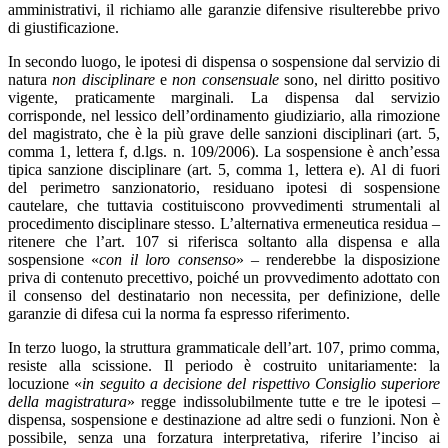
amministrativi, il richiamo alle garanzie difensive risulterebbe privo
di giustificazione.
In secondo luogo, le ipotesi di dispensa o sospensione dal servizio di
natura
non disciplinare
e
non consensuale
sono, nel diritto positivo
vigente, praticamente marginali. La dispensa dal servizio
corrisponde, nel lessico dell’ordinamento giudiziario, alla rimozione
del magistrato, che è la più grave delle sanzioni disciplinari (art. 5,
comma 1, lettera f, d.lgs. n. 109/2006). La sospensione è anch’essa
tipica sanzione disciplinare (art. 5, comma 1, lettera e). Al di fuori
del perimetro sanzionatorio, residuano ipotesi di sospensione
cautelare, che tuttavia costituiscono provvedimenti strumentali al
procedimento disciplinare stesso. L’alternativa ermeneutica residua –
ritenere che l’art. 107 si riferisca soltanto alla dispensa e alla
sospensione «
con il loro consenso
» – renderebbe la disposizione
priva di contenuto precettivo, poiché un provvedimento adottato con
il consenso del destinatario non necessita, per definizione, delle
garanzie di difesa cui la norma fa espresso riferimento.
In terzo luogo, la struttura grammaticale dell’art. 107, primo comma,
resiste alla scissione. Il periodo è costruito unitariamente: la
locuzione «
in seguito a decisione del rispettivo Consiglio superiore
della magistratura
» regge indissolubilmente tutte e tre le ipotesi –
dispensa, sospensione e destinazione ad altre sedi o funzioni. Non è
possibile, senza una forzatura interpretativa, riferire l’inciso ai