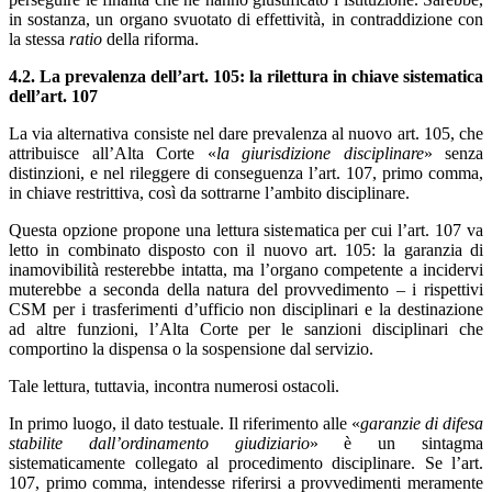
in sostanza, un organo svuotato di effettività, in contraddizione con
la stessa
ratio
della riforma.
4.2. La prevalenza dell’art. 105: la rilettura in chiave sistematica
dell’art. 107
La via alternativa consiste nel dare prevalenza al nuovo art. 105, che
attribuisce all’Alta Corte «
la giurisdizione disciplinare
» senza
distinzioni, e nel rileggere di conseguenza l’art. 107, primo comma,
in chiave restrittiva, così da sottrarne l’ambito disciplinare.
Questa opzione propone una lettura sistematica per cui l’art. 107 va
letto in combinato disposto con il nuovo art. 105: la garanzia di
inamovibilità resterebbe intatta, ma l’organo competente a incidervi
muterebbe a seconda della natura del provvedimento – i rispettivi
CSM per i trasferimenti d’ufficio non disciplinari e la destinazione
ad altre funzioni, l’Alta Corte per le sanzioni disciplinari che
comportino la dispensa o la sospensione dal servizio.
Tale lettura, tuttavia, incontra numerosi ostacoli.
In primo luogo, il dato testuale. Il riferimento alle «
garanzie di difesa
stabilite dall’ordinamento giudiziario
» è un sintagma
sistematicamente collegato al procedimento disciplinare. Se l’art.
107, primo comma, intendesse riferirsi a provvedimenti meramente