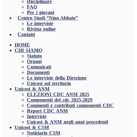
Disciplinare
FAQ
Per i giovani
Centro Studi “Nino Abbate”
Le interviste
Rivista online
Contatti
HOME
CHI SIAMO
Statuto
Organi
Comunicati
Documenti
Le interviste della Direzione
Unicost sul territorio
Unicost & ANM
ELEZIONI CDC ANM 2025
Componenti del cdc 2025-2029
Commenti e contributi componenti CDC
Report CDC ANM
Interviste
Unicost & ANM negli anni precedenti
Unicost & CSM
Notiziario CSM