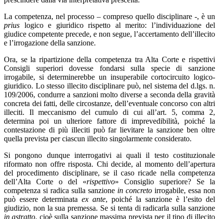
La competenza, nel processo – compreso quello disciplinare -, è un
prius
logico e giuridico rispetto al merito: l’individuazione del
giudice competente precede, e non segue, l’accertamento dell’illecito
e l’irrogazione della sanzione.
Ora, se la ripartizione della competenza tra Alta Corte e rispettivi
Consigli superiori dovesse fondarsi sulla specie di sanzione
irrogabile, si determinerebbe un insuperabile cortocircuito logico-
giuridico. Lo stesso illecito disciplinare può, nel sistema del d.lgs. n.
109/2006, condurre a sanzioni molto diverse a seconda della gravità
concreta dei fatti, delle circostanze, dell’eventuale concorso con altri
illeciti. Il meccanismo del cumulo di cui all’art. 5, comma 2,
determina poi un ulteriore fattore di imprevedibilità, poiché la
contestazione di più illeciti può far lievitare la sanzione ben oltre
quella prevista per ciascun illecito singolarmente considerato.
Si pongono dunque interrogativi ai quali il testo costituzionale
riformato non offre risposta. Chi decide, al momento dell’apertura
del procedimento disciplinare, se il caso ricade nella competenza
dell’Alta Corte o del «
rispettivo
» Consiglio superiore? Se la
competenza si radica sulla sanzione
in concreto
irrogabile, essa non
può essere determinata
ex ante
, poiché la sanzione è l’esito del
giudizio, non la sua premessa. Se si tenta di radicarla sulla sanzione
in astratto
, cioè sulla sanzione massima prevista per il tipo di illecito