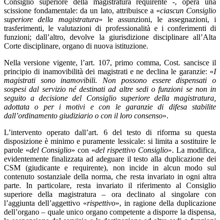
Consiglio superiore della magistratura requirente -, opera una
scissione fondamentale: da un lato, attribuisce a «
ciascun Consiglio
superiore della magistratura
» le assunzioni, le assegnazioni, i
trasferimenti, le valutazioni di professionalità e i conferimenti di
funzioni; dall’altro, devolve la giurisdizione disciplinare all’Alta
Corte disciplinare, organo di nuova istituzione.
Nella versione vigente, l’art. 107, primo comma, Cost. sancisce il
principio di inamovibilità dei magistrati e ne declina le garanzie: «
I
magistrati sono inamovibili. Non possono essere dispensati o
sospesi dal servizio né destinati ad altre sedi o funzioni se non in
seguito a decisione del Consiglio superiore della magistratura,
adottata o per i motivi e con le garanzie di difesa stabilite
dall’ordinamento giudiziario o con il loro consenso
».
L’intervento operato dall’art. 6 del testo di riforma su questa
disposizione è minimo e puramente lessicale: si limita a sostituire le
parole «
del Consiglio
» con «
del rispettivo Consiglio
». La modifica,
evidentemente finalizzata ad adeguare il testo alla duplicazione dei
CSM (giudicante e requirente), non incide in alcun modo sul
contenuto sostanziale della norma, che resta invariato in ogni altra
parte. In particolare, resta invariato il riferimento al Consiglio
superiore della magistratura – ora declinato al singolare con
l’aggiunta dell’aggettivo «
rispettivo
», in ragione della duplicazione
dell’organo – quale unico organo competente a disporre la dispensa,