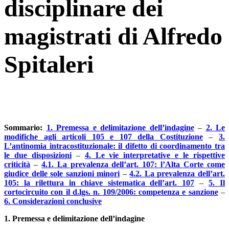
disciplinare dei
magistrati di Alfredo
Spitaleri
Sommario:
1. Premessa e delimitazione dell’indagine
–
2. Le
modifiche agli articoli 105 e 107 della Costituzione
–
3.
L’antinomia intracostituzionale: il difetto di coordinamento tra
le due disposizioni
–
4. Le vie interpretative e le rispettive
criticità
–
4.1. La prevalenza dell’art. 107: l’Alta Corte come
giudice delle sole sanzioni minori
–
4.2. La prevalenza dell’art.
105: la rilettura in chiave sistematica dell’art. 107
–
5. Il
cortocircuito con il d.lgs. n. 109/2006: competenza e sanzione
–
6. Considerazioni conclusive
1. Premessa e delimitazione dell’indagine