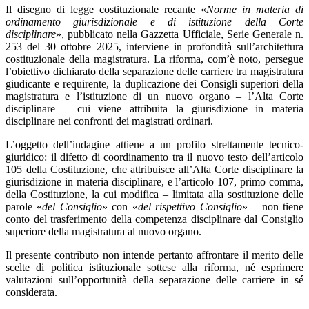
Il disegno di legge costituzionale recante «
Norme in materia di
ordinamento giurisdizionale e di istituzione della Corte
disciplinare
», pubblicato nella Gazzetta Ufficiale, Serie Generale n.
253 del 30 ottobre 2025, interviene in profondità sull’architettura
costituzionale della magistratura. La riforma, com’è noto, persegue
l’obiettivo dichiarato della separazione delle carriere tra magistratura
giudicante e requirente, la duplicazione dei Consigli superiori della
magistratura e l’istituzione di un nuovo organo – l’Alta Corte
disciplinare – cui viene attribuita la giurisdizione in materia
disciplinare nei confronti dei magistrati ordinari.
L’oggetto dell’indagine attiene a un profilo strettamente tecnico-
giuridico: il difetto di coordinamento tra il nuovo testo dell’articolo
105 della Costituzione, che attribuisce all’Alta Corte disciplinare la
giurisdizione in materia disciplinare, e l’articolo 107, primo comma,
della Costituzione, la cui modifica – limitata alla sostituzione delle
parole «
del Consiglio
» con «
del rispettivo Consiglio
» – non tiene
conto del trasferimento della competenza disciplinare dal Consiglio
superiore della magistratura al nuovo organo.
Il presente contributo non intende pertanto affrontare il merito delle
scelte di politica istituzionale sottese alla riforma, né esprimere
valutazioni sull’opportunità della separazione delle carriere in sé
considerata.