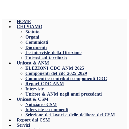
HOME
CHI SIAMO
Statuto
Organi
Comunicati
Documenti
Le interviste della Direzione
Unicost sul territorio
Unicost & ANM
ELEZIONI CDC ANM 2025
Componenti del cdc 2025-2029
Commenti e contributi componenti CDC
Report CDC ANM
Interviste
Unicost & ANM negli anni precedenti
Unicost & CSM
Notiziario CSM
Interviste e commenti
Selezione dei lavori e delle delibere del CSM
Report dal CSM
Servizi