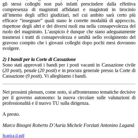
gli stessi colleghi non può infatti prescindere dalla effettiva
compresenza di magistrati affidatari e magistrati in tirocinio
all’interno degli uffici giudiziari, nel cui ambito sarà certo più
efficace “insegnare” quali siano le corrette modalità di approccio,
rispettose degli altri e dei diversi ruoli ma nella consapevolezza del
ruolo del magistrato. L’auspicio è dunque che siano adeguatamente
trasmessi i tratti di consapevolezza e umiltà nello svolgimento del
gravoso compito che i giovani colleghi dopo pochi mesi dovranno
svolgere.
2) I bandi per la Corte di Cassazione
Sono stati approvati i bandi per i posti vacanti in Cassazione civile
(
20 posti
), penale (
20 posti
) e in procura generale presso la Corte di
Cassazione (
9 posti
). Vi alleghiamo i bandi.
Nei prossimi plenum, come noto, si affronteranno tematiche decisive
per il governo autonomo: la nuova circolare sulle valutazioni di
professionalità e il nuovo TU sulla dirigenza.
A presto.
Marco Bisogni Roberto D’Auria Michele Forziati Antonino Laganà
Scarica il pdf