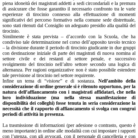
piena idoneità dei magistrati addetti a sedi circondariali e la premura
di assicurare che fosse garantito il necessario confronto tra le varie
esperienze di tirocinio connesso alla effettuazione di momenti
significativi del percorso formativo nella comune sede distrettuale,
sono stati ritenuti dal Consiglio un adeguato presidio alla qualità del
tirocinio.
Similmente è stata prevista – d’accordo con la Scuola, che ha
condiviso tale determinazione nel corso dell’apposito tavolo tecnico
– la divisione durante il periodo di tirocinio giudicante in due gruppi
con destinazione iniziale di parte dei magistrati di nuova nomina al
settore civile e dei restanti al settore penale, e successivo
svolgimento del tirocinio nell’altro settore secondo una logica di
alternanza. Per ragioni organizzative non è stato possibile estendere
tale previsione al tirocinio nel settore requirente.
Infine un tema di “
visione
” e di sostanza.
Nell’ambito della
considerazione di ordine generale si è ritenuto opportuno, per la
natura dell’affiancamento con i magistrati affidatari, che nella
loro individuazione (ma nella stessa manifestazione di
disponibilità dei colleghi) fosse tenuta in seria considerazione la
necessità che il rapporto di affiancamento si svolga con congrui
periodi di attività in presenza.
La trasmissione di informazioni (per adesione o contrasto, questo è
meno importante) in ordine alle modalità con cui impostare i rapporti
con l’utenza, con gli avvocati, con il personale di cancelleria e con