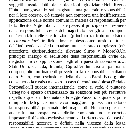
soggetti insoddisfatti delle decisioni giudiziarie.Nel Regno
Unito, pur gravando sui magistrati una generale responsabilità
per il loro operato, ciò tuttavia non comporta una indifferenziata
applicazione delle norme comuni in materia di responsabilità per
fatto illecito. Vige infatti, in tale paese, il principio dell‟esonero
dalla responsabilità civile del magistrato per gli atti compiuti
nell‟esercizio delle sue funzioni (principio radicato nei sistemi
di
common law
), tradizionalmente inteso come presidio a tutela
dell‟indipendenza della magistratura nel suo complesso (cfr.
precedente giurisprudenziale rilevante Sirros v Moore)3.Un
principio analogo di esclusione della responsabilità civile dei
magistrati trova applicazione negli altri paesi di
common law
:
Stati Uniti, Canada, Irlanda, Cipro.Per limitarsi al panorama
europeo, altri ordinamenti prevedono la responsabilità soltanto
dello Stato, con esclusione della rivalsa (Paesi Bassi); altri
consentono la rivalsa ma solo in caso di condotta dolosa (Belgio,
Portogallo).Il quadro internazionale, come si vede, è piuttosto
variegato e spesso caratterizzato da soluzioni ben più restrittive
rispetto a quella individuata dalla legge Vassalli, la quale si pone
dunque fra le legislazioni che con maggiorelarghezza ammettono
la responsabilità personale dei magistrati. Ne consegue che,
anche in una prospettiva di diritto comparato, non è corretto
impostare il dibattito esclusivamente sulla ristrettezza dei casi di
responsabilità accertati e definiti nella vigenza della legge