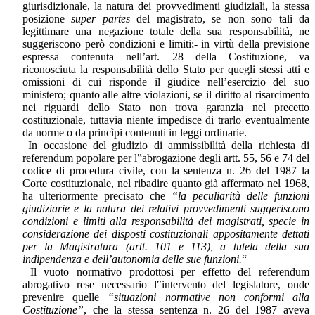
giurisdizionale, la natura dei provvedimenti giudiziali, la stessa
posizione
super partes
del magistrato, se non sono tali da
legittimare una negazione totale della sua responsabilità, ne
suggeriscono però condizioni e limiti;- in virtù della previsione
espressa contenuta nell’art. 28 della Costituzione, va
riconosciuta la responsabilità dello Stato per quegli stessi atti e
omissioni di cui risponde il giudice nell’esercizio del suo
ministero; quanto alle altre violazioni, se il diritto al risarcimento
nei riguardi dello Stato non trova garanzia nel precetto
costituzionale, tuttavia niente impedisce di trarlo eventualmente
da norme o da princìpi contenuti in leggi ordinarie.
In occasione del giudizio di ammissibilità della richiesta di
referendum popolare per l‟abrogazione degli artt. 55, 56 e 74 del
codice di procedura civile, con la sentenza n. 26 del 1987 la
Corte costituzionale, nel ribadire quanto già affermato nel 1968,
ha ulteriormente precisato che
“la peculiarità delle funzioni
giudiziarie e la natura dei relativi provvedimenti suggeriscono
condizioni e limiti alla responsabilità dei magistrati, specie in
considerazione dei disposti costituzionali appositamente dettati
per la Magistratura (artt. 101 e 113), a tutela della sua
indipendenza e dell’autonomia delle sue funzioni.
“
Il vuoto normativo prodottosi per effetto del referendum
abrogativo rese necessario l‟intervento del legislatore, onde
prevenire quelle
“situazioni normative non conformi alla
Costituzione”
, che la stessa sentenza n. 26 del 1987 aveva