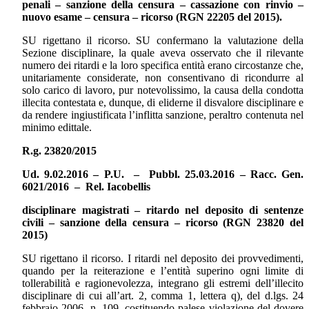
penali – sanzione della censura – cassazione con rinvio –
nuovo esame – censura – ricorso (RGN 22205 del 2015).
SU rigettano il ricorso. SU confermano la valutazione della
Sezione disciplinare, la quale aveva osservato che il rilevante
numero dei ritardi e la loro specifica entità erano circostanze che,
unitariamente considerate, non consentivano di ricondurre al
solo carico di lavoro, pur notevolissimo, la causa della condotta
illecita contestata e, dunque, di eliderne il disvalore disciplinare e
da rendere ingiustificata l’inflitta sanzione, peraltro contenuta nel
minimo edittale.
R.g. 23820/2015
Ud. 9.02.2016 – P.U. – Pubbl. 25.03.2016 – Racc. Gen.
6021/2016 – Rel. Iacobellis
disciplinare magistrati – ritardo nel deposito di sentenze
civili – sanzione della censura – ricorso (RGN 23820 del
2015)
SU rigettano il ricorso. I ritardi nel deposito dei provvedimenti,
quando per la reiterazione e l’entità superino ogni limite di
tollerabilità e ragionevolezza, integrano gli estremi dell’illecito
disciplinare di cui all’art. 2, comma 1, lettera q), del d.lgs. 24
febbraio 2006, n. 109, costituendo palese violazione del dovere