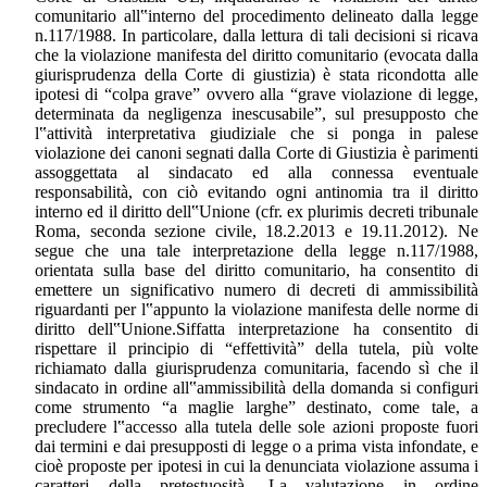
comunitario all‟interno del procedimento delineato dalla legge
n.117/1988. In particolare, dalla lettura di tali decisioni si ricava
che la violazione manifesta del diritto comunitario (evocata dalla
giurisprudenza della Corte di giustizia) è stata ricondotta alle
ipotesi di “colpa grave” ovvero alla “grave violazione di legge,
determinata da negligenza inescusabile”, sul presupposto che
l‟attività interpretativa giudiziale che si ponga in palese
violazione dei canoni segnati dalla Corte di Giustizia è parimenti
assoggettata al sindacato ed alla connessa eventuale
responsabilità, con ciò evitando ogni antinomia tra il diritto
interno ed il diritto dell‟Unione (cfr. ex plurimis decreti tribunale
Roma, seconda sezione civile, 18.2.2013 e 19.11.2012). Ne
segue che una tale interpretazione della legge n.117/1988,
orientata sulla base del diritto comunitario, ha consentito di
emettere un significativo numero di decreti di ammissibilità
riguardanti per l‟appunto la violazione manifesta delle norme di
diritto dell‟Unione.Siffatta interpretazione ha consentito di
rispettare il principio di “effettività” della tutela, più volte
richiamato dalla giurisprudenza comunitaria, facendo sì che il
sindacato in ordine all‟ammissibilità della domanda si configuri
come strumento “a maglie larghe” destinato, come tale, a
precludere l‟accesso alla tutela delle sole azioni proposte fuori
dai termini e dai presupposti di legge o a prima vista infondate, e
cioè proposte per ipotesi in cui la denunciata violazione assuma i
caratteri della pretestuosità. La valutazione in ordine