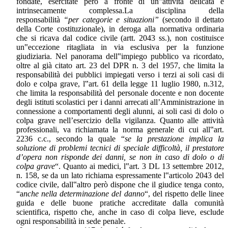
fondate, esercitate però a fronte di un‟attività delicata e
intrinsecamente complessa.La disciplina della
responsabilità
“per categorie e situazioni”
(secondo il dettato
della Corte costituzionale), in deroga alla normativa ordinaria
che si ricava dal codice civile (artt. 2043 ss.), non costituisce
un‟eccezione ritagliata in via esclusiva per la funzione
giudiziaria. Nel panorama dell‟impiego pubblico va ricordato,
oltre al già citato art. 23 del DPR n. 3 del 1957, che limita la
responsabilità dei pubblici impiegati verso i terzi ai soli casi di
dolo e colpa grave, l‟art. 61 della legge 11 luglio 1980, n.312,
che limita la responsabilità del personale docente e non docente
degli istituti scolastici per i danni arrecati all’Amministrazione in
connessione a comportamenti degli alunni, ai soli casi di dolo o
colpa grave nell’esercizio della vigilanza. Quanto alle attività
professionali, va richiamata la norma generale di cui all‟art.
2236 c.c., secondo la quale “
se la prestazione implica la
soluzione di problemi tecnici di speciale difficoltà, il prestatore
d’opera non risponde dei danni, se non in caso di dolo o di
colpa grave
“. Quanto ai medici, l‟art. 3 DL 13 settembre 2012,
n. 158, se da un lato richiama espressamente l‟articolo 2043 del
codice civile, dall‟altro però dispone che il giudice tenga conto,
“a
nche nella determinazione del danno
“, del rispetto delle linee
guida e delle buone pratiche accreditate dalla comunità
scientifica, rispetto che, anche in caso di colpa lieve, esclude
ogni responsabilità in sede penale.