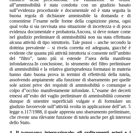
all‟ammissibilità è stata condotta con un giudizio basato
sull‟evidenza procedurale e documentale ed è stata seguita la
buona regola di dichiarare ammissibile la domanda e di
consentirne l‟esame nelle forme della cognizione piena, ogni
qual volta si sia ravvisata una situazione di incertezza o di poca
evidenza documentale e probatoria.Ancora, si deve notare come
nel giudizio preliminare di ammissibilità non sia stata effettuata
alcuna attività di tipo istruttorio. Tale prassi – anche secondo la
dottrina prevalente – si rivela corretta ed adeguata, giacché è
evidente che quanta più attività istruttoria si consente nell‟ambito
del “filtro”, tanto più si estende l‟area della manifesta
infondatezza.In conclusione, lo strumento del filtro preliminare
di ammissibilità e la relativa giurisprudenza formatasi in materia
hanno dato buona prova in termini di effettività della tutela,
assolvendo ampiamente alla funzione di sbarramento per quelle
sole azioni prive dei requisiti di ammissibilità o comunque a
colpo d‟occhio manifestamente infondate. L‟esame dei decreti
emessi all‟esito del vaglio preliminare di ammissibilità consente
dunque di smentire superficiali vulgate e di formulare un
giudizio favorevole sull‟attività svolta in applicazione dell‟art. 5
legge n.117/1988, il quale appresta uno sbarramento preliminare,
che riveste una rilevante funzione di tutela anche per gli interessi
dello Stato.
4. Il panorama internazionale: gli ordinamenti esteri e i