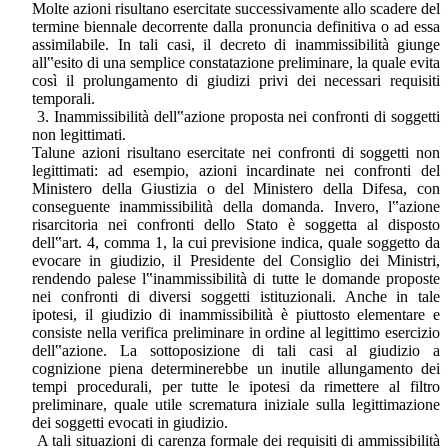
Molte azioni risultano esercitate successivamente allo scadere del
termine biennale decorrente dalla pronuncia definitiva o ad essa
assimilabile. In tali casi, il decreto di inammissibilità giunge
all‟esito di una semplice constatazione preliminare, la quale evita
così il prolungamento di giudizi privi dei necessari requisiti
temporali.
3. Inammissibilità dell‟azione proposta nei confronti di soggetti
non legittimati.
Talune azioni risultano esercitate nei confronti di soggetti non
legittimati: ad esempio, azioni incardinate nei confronti del
Ministero della Giustizia o del Ministero della Difesa, con
conseguente inammissibilità della domanda. Invero, l‟azione
risarcitoria nei confronti dello Stato è soggetta al disposto
dell‟art. 4, comma 1, la cui previsione indica, quale soggetto da
evocare in giudizio, il Presidente del Consiglio dei Ministri,
rendendo palese l‟inammissibilità di tutte le domande proposte
nei confronti di diversi soggetti istituzionali. Anche in tale
ipotesi, il giudizio di inammissibilità è piuttosto elementare e
consiste nella verifica preliminare in ordine al legittimo esercizio
dell‟azione. La sottoposizione di tali casi al giudizio a
cognizione piena determinerebbe un inutile allungamento dei
tempi procedurali, per tutte le ipotesi da rimettere al filtro
preliminare, quale utile scrematura iniziale sulla legittimazione
dei soggetti evocati in giudizio.
A tali situazioni di carenza formale dei requisiti di ammissibilità