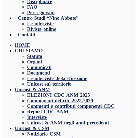
Disciplinare
FAQ
Per i giovani
Centro Studi “Nino Abbate”
Le interviste
Rivista online
Contatti
HOME
CHI SIAMO
Statuto
Organi
Comunicati
Documenti
Le interviste della Direzione
Unicost sul territorio
Unicost & ANM
ELEZIONI CDC ANM 2025
Componenti del cdc 2025-2029
Commenti e contributi componenti CDC
Report CDC ANM
Interviste
Unicost & ANM negli anni precedenti
Unicost & CSM
Notiziario CSM