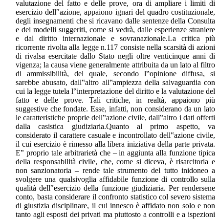
valutazione del fatto e delle prove, ora di ampliare i limiti di
esercizio dell‟azione, appaiono ignari del quadro costituzionale,
degli insegnamenti che si ricavano dalle sentenze della Consulta
e dei modelli suggeriti, come si vedrà, dalle esperienze straniere
e dal diritto internazionale e sovranazionale.La critica più
ricorrente rivolta alla legge n.117 consiste nella scarsità di azioni
di rivalsa esercitate dallo Stato negli oltre venticinque anni di
vigenza; la causa viene generalmente attribuita da un lato al filtro
di ammissibilità, del quale, secondo l‟opinione diffusa, si
sarebbe abusato, dall‟altro all‟ampiezza della salvaguardia con
cui la legge tutela l‟interpretazione del diritto e la valutazione del
fatto e delle prove. Tali critiche, in realtà, appaiono più
suggestive che fondate. Esse, infatti, non considerano da un lato
le caratteristiche proprie dell‟azione civile, dall‟altro i dati offerti
dalla casistica giudiziaria.Quanto al primo aspetto, va
considerato il carattere casuale e incontrollato dell‟azione civile,
il cui esercizio è rimesso alla libera iniziativa della parte privata.
E‟ proprio tale arbitrarietà che – in aggiunta alla funzione tipica
della responsabilità civile, che, come si diceva, è risarcitoria e
non sanzionatoria – rende tale strumento del tutto inidoneo a
svolgere una qualsivoglia affidabile funzione di controllo sulla
qualità dell‟esercizio della funzione giudiziaria. Per rendersene
conto, basta considerare il confronto statistico col severo sistema
di giustizia disciplinare, il cui innesco è affidato non solo e non
tanto agli esposti dei privati ma piuttosto a controlli e a ispezioni