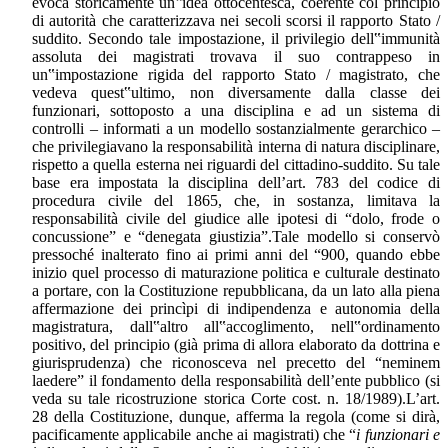
evoca storicamente un‟idea ottocentesca, coerente col principio
di autorità che caratterizzava nei secoli scorsi il rapporto Stato /
suddito. Secondo tale impostazione, il privilegio dell‟immunità
assoluta dei magistrati trovava il suo contrappeso in
un‟impostazione rigida del rapporto Stato / magistrato, che
vedeva quest‟ultimo, non diversamente dalla classe dei
funzionari, sottoposto a una disciplina e ad un sistema di
controlli – informati a un modello sostanzialmente gerarchico –
che privilegiavano la responsabilità interna di natura disciplinare,
rispetto a quella esterna nei riguardi del cittadino-suddito. Su tale
base era impostata la disciplina dell’art. 783 del codice di
procedura civile del 1865, che, in sostanza, limitava la
responsabilità civile del giudice alle ipotesi di “dolo, frode o
concussione” e “denegata giustizia”.Tale modello si conservò
pressoché inalterato fino ai primi anni del “900, quando ebbe
inizio quel processo di maturazione politica e culturale destinato
a portare, con la Costituzione repubblicana, da un lato alla piena
affermazione dei princìpi di indipendenza e autonomia della
magistratura, dall‟altro all‟accoglimento, nell‟ordinamento
positivo, del principio (già prima di allora elaborato da dottrina e
giurisprudenza) che riconosceva nel precetto del “neminem
laedere” il fondamento della responsabilità dell’ente pubblico (si
veda su tale ricostruzione storica Corte cost. n. 18/1989).L’art.
28 della Costituzione, dunque, afferma la regola (come si dirà,
pacificamente applicabile anche ai magistrati) che “
i funzionari e