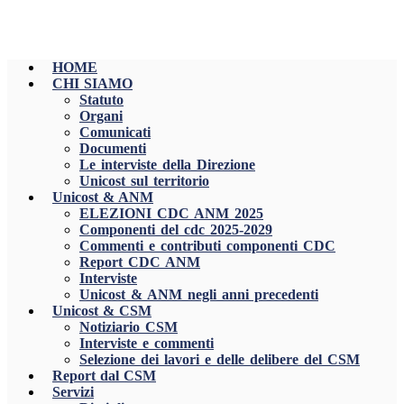
HOME
CHI SIAMO
Statuto
Organi
Comunicati
Documenti
Le interviste della Direzione
Unicost sul territorio
Unicost & ANM
ELEZIONI CDC ANM 2025
Componenti del cdc 2025-2029
Commenti e contributi componenti CDC
Report CDC ANM
Interviste
Unicost & ANM negli anni precedenti
Unicost & CSM
Notiziario CSM
Interviste e commenti
Selezione dei lavori e delle delibere del CSM
Report dal CSM
Servizi