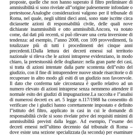
proposte, quelle che non hanno superato il filtro preliminare di
ammissibilità si sono rivelate all‟origine palesemente infondate o
pretestuose.Analoghe considerazioni valgono per il tribunale di
Roma, nel quale, negli ultimi dieci anni, sono state iscritte circa
diciassette azioni di responsabilità civile, delle quali nove
dichiarate inammissibili e otto ammissibili.Ancora, va notato
come, dai dati più recenti, si può rilevare una certa inversione di
tendenza: ad esempio, l‟anno 2008, con 109 provvedimenti, fa
totalizzare più di tutti i procedimenti dei cinque anni
precedenti.1Dalla lettura dei decreti emessi sul territorio
nazionale si rileva che le azioni intraprese evidenziano, in modo
chiaro, la pretestuosità delle doglianze: nella gran parte dei casi,
si tratta di azioni intentate dalla parte scontenta dell‟esito del
giudizio, con il fine di intraprendere nuove strade risarcitorie o di
recuperare in altro modo gli esiti di un giudizio non favorevole.
Il dato che conferma tale circostanza è quello relativo ad un
numero elevato di azioni intraprese senza nemmeno attendere il
normale esito dei giudizi di impugnazione.La raccolta e l‟analisi
di numerosi decreti ex art. 5 legge n.117/1988 ha consentito di
verificare che i giudici hanno correttamente impostato e definito
l‟istituto del filtro, applicato in casi in cui le domande di
responsabilità civile si sono rivelate prive dei requisiti minimi di
ammissibilità previsti dalla legge. Ad esempio, l‟esame dei
decreti emessi nell‟ultimo decennio dal tribunale di Roma –
dove esiste una sezione specializzata (la seconda) per esaminare