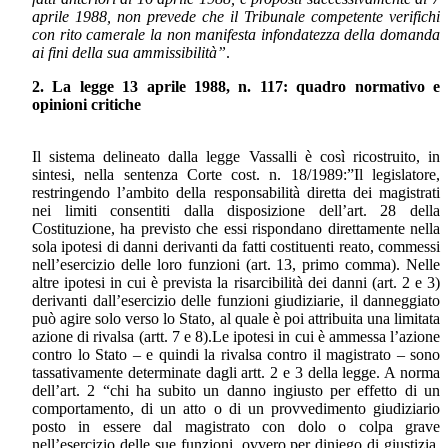
aprile 1988, non prevede che il Tribunale competente verifichi
con rito camerale la non manifesta infondatezza della domanda
ai fini della sua ammissibilità”
.
2. La legge 13 aprile 1988, n. 117: quadro normativo e
opinioni critiche
Il sistema delineato dalla legge Vassalli è così ricostruito, in
sintesi, nella sentenza Corte cost. n. 18/1989:”Il legislatore,
restringendo l’ambito della responsabilità diretta dei magistrati
nei limiti consentiti dalla disposizione dell’art. 28 della
Costituzione, ha previsto che essi rispondano direttamente nella
sola ipotesi di danni derivanti da fatti costituenti reato, commessi
nell’esercizio delle loro funzioni (art. 13, primo comma). Nelle
altre ipotesi in cui è prevista la risarcibilità dei danni (art. 2 e 3)
derivanti dall’esercizio delle funzioni giudiziarie, il danneggiato
può agire solo verso lo Stato, al quale è poi attribuita una limitata
azione di rivalsa (artt. 7 e 8).Le ipotesi in cui è ammessa l’azione
contro lo Stato – e quindi la rivalsa contro il magistrato – sono
tassativamente determinate dagli artt. 2 e 3 della legge. A norma
dell’art. 2 “chi ha subito un danno ingiusto per effetto di un
comportamento, di un atto o di un provvedimento giudiziario
posto in essere dal magistrato con dolo o colpa grave
nell’esercizio delle sue funzioni, ovvero per diniego di giustizia,