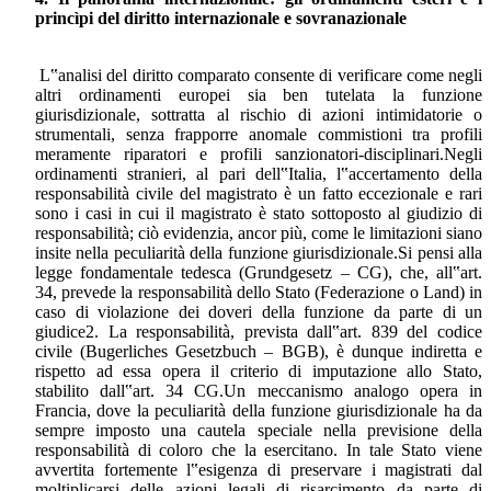
princìpi del diritto internazionale e sovranazionale
L‟analisi del diritto comparato consente di verificare come negli
altri ordinamenti europei sia ben tutelata la funzione
giurisdizionale, sottratta al rischio di azioni intimidatorie o
strumentali, senza frapporre anomale commistioni tra profili
meramente riparatori e profili sanzionatori-disciplinari.Negli
ordinamenti stranieri, al pari dell‟Italia, l‟accertamento della
responsabilità civile del magistrato è un fatto eccezionale e rari
sono i casi in cui il magistrato è stato sottoposto al giudizio di
responsabilità; ciò evidenzia, ancor più, come le limitazioni siano
insite nella peculiarità della funzione giurisdizionale.Si pensi alla
legge fondamentale tedesca (Grundgesetz – CG), che, all‟art.
34, prevede la responsabilità dello Stato (Federazione o Land) in
caso di violazione dei doveri della funzione da parte di un
giudice2. La responsabilità, prevista dall‟art. 839 del codice
civile (Bugerliches Gesetzbuch – BGB), è dunque indiretta e
rispetto ad essa opera il criterio di imputazione allo Stato,
stabilito dall‟art. 34 CG.Un meccanismo analogo opera in
Francia, dove la peculiarità della funzione giurisdizionale ha da
sempre imposto una cautela speciale nella previsione della
responsabilità di coloro che la esercitano. In tale Stato viene
avvertita fortemente l‟esigenza di preservare i magistrati dal
moltiplicarsi delle azioni legali di risarcimento da parte di