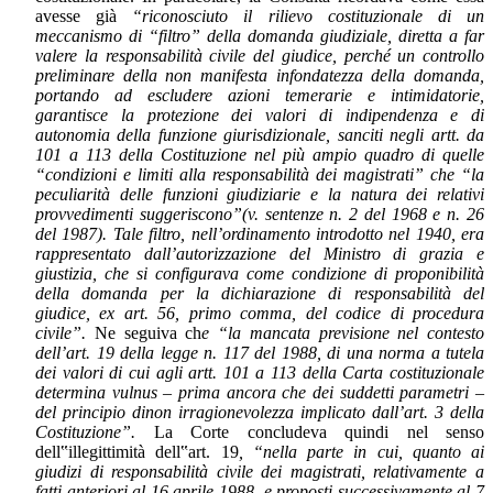
avesse già
“riconosciuto il rilievo costituzionale di un
meccanismo di “filtro” della domanda giudiziale, diretta a far
valere la responsabilità civile del giudice, perché un controllo
preliminare della non manifesta infondatezza della domanda,
portando ad escludere azioni temerarie e intimidatorie,
garantisce la protezione dei valori di indipendenza e di
autonomia della funzione giurisdizionale, sanciti negli artt. da
101 a 113 della Costituzione nel più ampio quadro di quelle
“condizioni e limiti alla responsabilità dei magistrati” che “la
peculiarità delle funzioni giudiziarie e la natura dei relativi
provvedimenti suggeriscono”(v. sentenze n. 2 del 1968 e n. 26
del 1987). Tale filtro, nell’ordinamento introdotto nel 1940, era
rappresentato dall’autorizzazione del Ministro di grazia e
giustizia, che si configurava come condizione di proponibilità
della domanda per la dichiarazione di responsabilità del
giudice, ex art. 56, primo comma, del codice di procedura
civile”.
Ne seguiva ch
e “la mancata previsione nel contesto
dell’art. 19 della legge n. 117 del 1988, di una norma a tutela
dei valori di cui agli artt. 101 a 113 della Carta costituzionale
determina vulnus – prima ancora che dei suddetti parametri –
del principio dinon irragionevolezza implicato dall’art. 3 della
Costituzione”.
La Corte concludeva quindi nel senso
dell‟illegittimità dell‟art. 19
, “nella parte in cui, quanto ai
giudizi di responsabilità civile dei magistrati, relativamente a
fatti anteriori al 16 aprile 1988, e proposti successivamente al 7