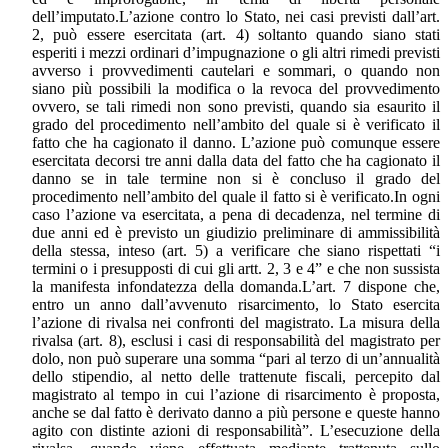
dell’imputato.L’azione contro lo Stato, nei casi previsti dall’art.
2, può essere esercitata (art. 4) soltanto quando siano stati
esperiti i mezzi ordinari d’impugnazione o gli altri rimedi previsti
avverso i provvedimenti cautelari e sommari, o quando non
siano più possibili la modifica o la revoca del provvedimento
ovvero, se tali rimedi non sono previsti, quando sia esaurito il
grado del procedimento nell’ambito del quale si è verificato il
fatto che ha cagionato il danno. L’azione può comunque essere
esercitata decorsi tre anni dalla data del fatto che ha cagionato il
danno se in tale termine non si è concluso il grado del
procedimento nell’ambito del quale il fatto si è verificato.In ogni
caso l’azione va esercitata, a pena di decadenza, nel termine di
due anni ed è previsto un giudizio preliminare di ammissibilità
della stessa, inteso (art. 5) a verificare che siano rispettati “i
termini o i presupposti di cui gli artt. 2, 3 e 4” e che non sussista
la manifesta infondatezza della domanda.L’art. 7 dispone che,
entro un anno dall’avvenuto risarcimento, lo Stato esercita
l’azione di rivalsa nei confronti del magistrato. La misura della
rivalsa (art. 8), esclusi i casi di responsabilità del magistrato per
dolo, non può superare una somma “pari al terzo di un’annualità
dello stipendio, al netto delle trattenute fiscali, percepito dal
magistrato al tempo in cui l’azione di risarcimento è proposta,
anche se dal fatto è derivato danno a più persone e queste hanno
agito con distinte azioni di responsabilità”. L’esecuzione della