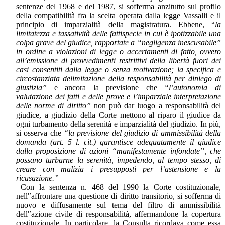
sentenze del 1968 e del 1987, si sofferma anzitutto sul profilo
della compatibilità fra la scelta operata dalla legge Vassalli e il
principio di imparzialità della magistratura. Ebbene, “
la
limitatezza e tassatività delle fattispecie in cui è ipotizzabile una
colpa grave del giudice, rapportate a “negligenza inescusabile”
in ordine a violazioni di legge o accertamenti di fatto, ovvero
all’emissione di provvedimenti restrittivi della libertà fuori dei
casi consentiti dalla legge o senza motivazione; la specifica e
circostanziata delimitazione della responsabilità per diniego di
giustizia”
e ancora la previsione che
“l’autonomia di
valutazione dei fatti e delle prove e l’imparziale interpretazione
delle norme di diritto”
non può dar luogo a responsabilità del
giudice, a giudizio della Corte mettono al riparo il giudice da
ogni turbamento della serenità e imparzialità del giudizio. In più,
si osserva che
“la previsione del giudizio di ammissibilità della
domanda (art. 5 l. cit.) garantisce adeguatamente il giudice
dalla proposizione di azioni “manifestamente infondate”, che
possano turbarne la serenità, impedendo, al tempo stesso, di
creare con malizia i presupposti per l’astensione e la
ricusazione.”
Con la sentenza n. 468 del 1990 la Corte costituzionale,
nell‟affrontare una questione di diritto transitorio, si sofferma di
nuovo e diffusamente sul tema del filtro di ammissibilità
dell‟azione civile di responsabilità, affermandone la copertura
costituzionale. In particolare, la Consulta ricordava come essa