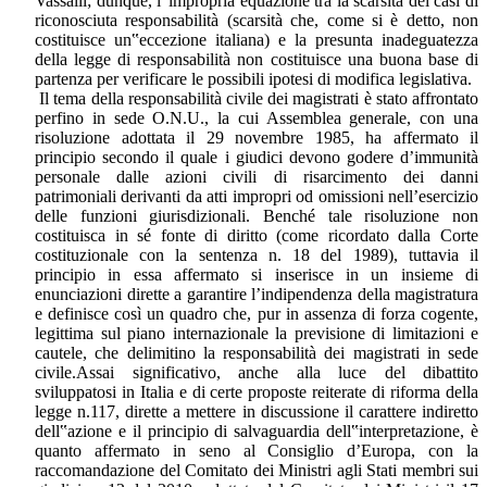
Vassalli; dunque, l‟impropria equazione tra la scarsità dei casi di
riconosciuta responsabilità (scarsità che, come si è detto, non
costituisce un‟eccezione italiana) e la presunta inadeguatezza
della legge di responsabilità non costituisce una buona base di
partenza per verificare le possibili ipotesi di modifica legislativa.
Il tema della responsabilità civile dei magistrati è stato affrontato
perfino in sede O.N.U., la cui Assemblea generale, con una
risoluzione adottata il 29 novembre 1985, ha affermato il
principio secondo il quale i giudici devono godere d’immunità
personale dalle azioni civili di risarcimento dei danni
patrimoniali derivanti da atti impropri od omissioni nell’esercizio
delle funzioni giurisdizionali. Benché tale risoluzione non
costituisca in sé fonte di diritto (come ricordato dalla Corte
costituzionale con la sentenza n. 18 del 1989), tuttavia il
principio in essa affermato si inserisce in un insieme di
enunciazioni dirette a garantire l’indipendenza della magistratura
e definisce così un quadro che, pur in assenza di forza cogente,
legittima sul piano internazionale la previsione di limitazioni e
cautele, che delimitino la responsabilità dei magistrati in sede
civile.Assai significativo, anche alla luce del dibattito
sviluppatosi in Italia e di certe proposte reiterate di riforma della
legge n.117, dirette a mettere in discussione il carattere indiretto
dell‟azione e il principio di salvaguardia dell‟interpretazione, è
quanto affermato in seno al Consiglio d’Europa, con la
raccomandazione del Comitato dei Ministri agli Stati membri sui