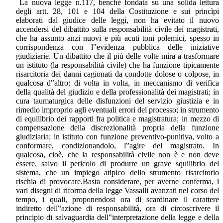
La nuova legge n.117, benché fondata su una solida lettura
degli artt. 28, 101 e 104 della Costituzione e sui princìpi
elaborati dal giudice delle leggi, non ha evitato il nuovo
accendersi del dibattito sulla responsabilità civile dei magistrati,
che ha assunto anzi nuovi e più acuti toni polemici, spesso in
corrispondenza con l‟evidenza pubblica delle iniziative
giudiziarie. Un dibattito che il più delle volte mira a trasformare
un istituto (la responsabilità civile) che ha funzione tipicamente
risarcitoria dei danni cagionati da condotte dolose o colpose, in
qualcosa d‟altro: di volta in volta, in meccanismo di verifica
della qualità del giudizio e della professionalità dei magistrati; in
cura taumaturgica delle disfunzioni del servizio giustizia e in
rimedio improprio agli eventuali errori del processo; in strumento
di equilibrio dei rapporti fra politica e magistratura; in mezzo di
compensazione della discrezionalità propria della funzione
giudiziaria; in istituto con funzione preventivo-punitiva, volto a
conformare, condizionandolo, l‟agire del magistrato. In
qualcosa, cioè, che la responsabilità civile non è e non deve
essere, salvo il pericolo di produrre un grave squilibrio del
sistema, che un impiego atipico dello strumento risarcitorio
rischia di provocare.Basta considerare, per averne conferma, i
vari disegni di riforma della legge Vassalli avanzati nel corso del
tempo, i quali, proponendosi ora di scardinare il carattere
indiretto dell‟azione di responsabilità, ora di circoscrivere il
principio di salvaguardia dell‟interpretazione della legge e della