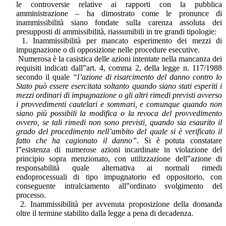
le controversie relative ai rapporti con la pubblica
amministrazione – ha dimostrato come le pronunce di
inammissibilità siano fondate sulla carenza assoluta dei
presupposti di ammissibilità, riassumibili in tre grandi tipologie:
1. Inammissibilità per mancato esperimento dei mezzi di
impugnazione o di opposizione nelle procedure esecutive.
Numerosa è la casistica delle azioni intentate nella mancanza dei
requisiti indicati dall‟art. 4, comma 2, della legge n. 117/1988
secondo il quale
“l’azione di risarcimento del danno contro lo
Stato può essere esercitata soltanto quando siano stati esperiti i
mezzi ordinari di impugnazione o gli altri rimedi previsti avverso
i provvedimenti cautelari e sommari, e comunque quando non
siano più possibili la modifica o la revoca del provvedimento
ovvero, se tali rimedi non sono previsti, quando sia esaurito il
grado del procedimento nell’ambito del quale si è verificato il
fatto che ha cagionato il danno”
. Si è potuta constatare
l‟esistenza di numerose azioni incardinate in violazione del
principio sopra menzionato, con utilizzazione dell‟azione di
responsabilità quale alternativa ai normali rimedi
endoprocessuali di tipo impugnatorio ed oppositorio, con
conseguente intralciamento all‟ordinato svolgimento del
processo.
2. Inammissibilità per avvenuta proposizione della domanda
oltre il termine stabilito dalla legge a pena di decadenza.