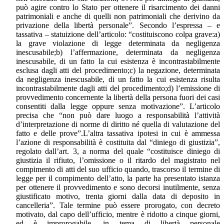
può agire contro lo Stato per ottenere il risarcimento dei danni
patrimoniali e anche di quelli non patrimoniali che derivino da
privazione della libertà personale”. Secondo l’espressa – e
tassativa – statuizione dell’articolo: “costituiscono colpa grave:a)
la grave violazione di legge determinata da negligenza
inescusabile;b) l’affermazione, determinata da negligenza
inescusabile, di un fatto la cui esistenza è incontrastabilmente
esclusa dagli atti del procedimento;c) la negazione, determinata
da negligenza inescusabile, di un fatto la cui esistenza risulta
incontrastabilmente dagli atti del procedimento;d) l’emissione di
provvedimento concernente la libertà della persona fuori dei casi
consentiti dalla legge oppure senza motivazione”. L’articolo
precisa che “non può dare luogo a responsabilità l’attività
d’interpretazione di norme di diritto né quella di valutazione del
fatto e delle prove”.L’altra tassativa ipotesi in cui è ammessa
l’azione di responsabilità è costituita dal “diniego di giustizia”,
regolato dall’art. 3, a norma del quale “costituisce diniego di
giustizia il rifiuto, l’omissione o il ritardo del magistrato nel
compimento di atti del suo ufficio quando, trascorso il termine di
legge per il compimento dell’atto, la parte ha presentato istanza
per ottenere il provvedimento e sono decorsi inutilmente, senza
giustificato motivo, trenta giorni dalla data di deposito in
cancelleria”. Tale termine può essere prorogato, con decreto
motivato, dal capo dell’ufficio, mentre è ridotto a cinque giorni,
ed è improrogabile, in tema di libertà personale