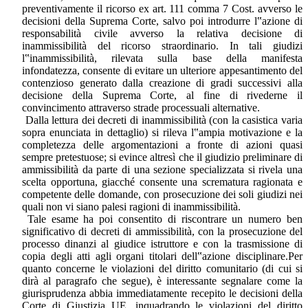
preventivamente il ricorso ex art. 111 comma 7 Cost. avverso le
decisioni della Suprema Corte, salvo poi introdurre l‟azione di
responsabilità civile avverso la relativa decisione di
inammissibilità del ricorso straordinario. In tali giudizi
l‟inammissibilità, rilevata sulla base della manifesta
infondatezza, consente di evitare un ulteriore appesantimento del
contenzioso generato dalla creazione di gradi successivi alla
decisione della Suprema Corte, al fine di rivederne il
convincimento attraverso strade processuali alternative.
Dalla lettura dei decreti di inammissibilità (con la casistica varia
sopra enunciata in dettaglio) si rileva l‟ampia motivazione e la
completezza delle argomentazioni a fronte di azioni quasi
sempre pretestuose; si evince altresì che il giudizio preliminare di
ammissibilità da parte di una sezione specializzata si rivela una
scelta opportuna, giacché consente una scrematura ragionata e
competente delle domande, con prosecuzione dei soli giudizi nei
quali non vi siano palesi ragioni di inammissibilità.
Tale esame ha poi consentito di riscontrare un numero ben
significativo di decreti di ammissibilità, con la prosecuzione del
processo dinanzi al giudice istruttore e con la trasmissione di
copia degli atti agli organi titolari dell‟azione disciplinare.Per
quanto concerne le violazioni del diritto comunitario (di cui si
dirà al paragrafo che segue), è interessante segnalare come la
giurisprudenza abbia immediatamente recepito le decisioni della
Corte di Giustizia UE, inquadrando le violazioni del diritto