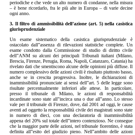
periodiche e che vede un alto numero di condanne, nella misura
– è bene ricordarlo, fra le più alte in Europa – di varie decine
ogni anno.
3. Il filtro di ammissibilità dell’azione (art. 5) nella casistica
giurisprudenziale
Un esame sistematico della casistica giurisprudenziale è
ostacolato dall‟assenza di rilevazioni statistiche complete. Un
esame condotto dalla Commissione di studio di diritto civile
dell‟ANM su alcuni dei principali Tribunali italiani (Milano,
Brescia, Firenze, Perugia, Roma, Napoli, Catanzaro, Catania) ha
rivelato dati che smentiscono alcune delle opinioni più diffuse. Il
numero complessivo delle azioni civili è risultato piuttosto basso,
anche se in crescita progressiva. Inoltre, le dichiarazioni di
inammissibilità pronunciate ai sensi dell‟art. 5 delle legge sono
risultate percentualmente inferiori alle attese. In particolare,
presso il tribunale di Milano, le azioni di responsabilità
incardinate sono state all‟incirca una o due all‟anno. Lo stesso
vale per il tribunale di Firenze, dove, dal 2001 ad oggi, le cause
aventi ad oggetto la responsabilità civile dei magistrati sono state
in numero di dieci, con una declaratoria di inammissibilità
appena del 20% sul totale dell‟intero contenzioso. Ne consegue
che la maggior parte delle azioni, nel tribunale fiorentino, è stata
definita all‟esito del giudizio pieno. Nell‟ambito delle azioni