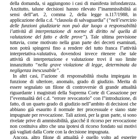
della domanda, si aggiungono i casi di manifesta infondatezza.
Anzitutto, talune decisioni hanno rilevato l‟inammissibilità ai
sensi dell‟art. 2, comma 2, della legge n.117/1988, in
applicazione della c.d. “clausola di salvaguardia” (
“nell’esercizio
delle funzioni giudiziarie non può dar luogo a responsabilità
l’attività di interpretazione di norme di diritto né quella di
valutazione del fatto e delle prove”
). Tale ultima previsione
tuttavia, come motivato nella gran parte dei decreti esaminati,
non potrà spingersi fino a rendere del tutto franca l‟attività
interpretativa-valutativa, dovendosi invece ritenere che tale
attività di interpretazione e valutazione trovi il suo limite
innanzitutto
“nella grave violazione di legge, determinata da
negligenza inescusabile”.
In altri casi, l‟azione di responsabilità risulta impiegata in
funzione di ulteriore, anomalo, grado di giudizio. Merita di
essere segnalato un filone di controversie di grande attualità
riguardante i magistrati della Suprema Corte di Cassazione per
l‟eventualità del c.d. “errore revocatorio” con l‟introduzione, di
fatto, di un quarto grado di giudizio nell‟ambito di decisioni che
abbiano già esaurito il normale iter processuale e siano state
impugnate per revocazione. Tali azioni, per la gran parte, si sono
rivelate prive di ammissibilità, giacché il ricorso per revocazione
non costituiva altro che una ipotesi di ricorso fondato sui motivi
già vagliati dalla Corte con la decisione impugnata.
Ancora, altro filone di attualità è quello volto ad esperire