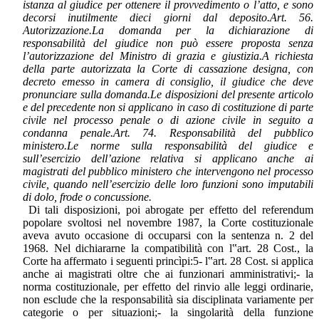
istanza al giudice per ottenere il provvedimento o l’atto, e sono
decorsi inutilmente dieci giorni dal deposito.Art. 56.
Autorizzazione.La domanda per la dichiarazione di
responsabilità del giudice non può essere proposta senza
l’autorizzazione del Ministro di grazia e giustizia.A richiesta
della parte autorizzata la Corte di cassazione designa, con
decreto emesso in camera di consiglio, il giudice che deve
pronunciare sulla domanda.Le disposizioni del presente articolo
e del precedente non si applicano in caso di costituzione di parte
civile nel processo penale o di azione civile in seguito a
condanna penale.Art. 74. Responsabilità del pubblico
ministero.Le norme sulla responsabilità del giudice e
sull’esercizio dell’azione relativa si applicano anche ai
magistrati del pubblico ministero che intervengono nel processo
civile, quando nell’esercizio delle loro funzioni sono imputabili
di dolo, frode o concussione.
Di tali disposizioni, poi abrogate per effetto del referendum
popolare svoltosi nel novembre 1987, la Corte costituzionale
aveva avuto occasione di occuparsi con la sentenza n. 2 del
1968. Nel dichiararne la compatibilità con l‟art. 28 Cost., la
Corte ha affermato i seguenti princìpi:5- l‟art. 28 Cost. si applica
anche ai magistrati oltre che ai funzionari amministrativi;- la
norma costituzionale, per effetto del rinvio alle leggi ordinarie,
non esclude che la responsabilità sia disciplinata variamente per
categorie o per situazioni;- la singolarità della funzione