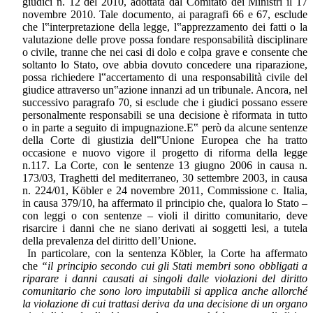
giudici n. 12 del 2010, adottata dal Comitato dei Ministri il 17
novembre 2010. Tale documento, ai paragrafi 66 e 67, esclude
che l‟interpretazione della legge, l‟apprezzamento dei fatti o la
valutazione delle prove possa fondare responsabilità disciplinare
o civile, tranne che nei casi di dolo e colpa grave e consente che
soltanto lo Stato, ove abbia dovuto concedere una riparazione,
possa richiedere l‟accertamento di una responsabilità civile del
giudice attraverso un‟azione innanzi ad un tribunale. Ancora, nel
successivo paragrafo 70, si esclude che i giudici possano essere
personalmente responsabili se una decisione è riformata in tutto
o in parte a seguito di impugnazione.E‟ però da alcune sentenze
della Corte di giustizia dell‟Unione Europea che ha tratto
occasione e nuovo vigore il progetto di riforma della legge
n.117. La Corte, con le sentenze 13 giugno 2006 in causa n.
173/03, Traghetti del mediterraneo, 30 settembre 2003, in causa
n. 224/01, Köbler e 24 novembre 2011, Commissione c. Italia,
in causa 379/10, ha affermato il principio che, qualora lo Stato –
con leggi o con sentenze – violi il diritto comunitario, deve
risarcire i danni che ne siano derivati ai soggetti lesi, a tutela
della prevalenza del diritto dell’Unione.
In particolare, con la sentenza Köbler, la Corte ha affermato
che
“il principio secondo cui gli Stati membri sono obbligati a
riparare i danni causati ai singoli dalle violazioni del diritto
comunitario che sono loro imputabili si applica anche allorché
la violazione di cui trattasi deriva da una decisione di un organo