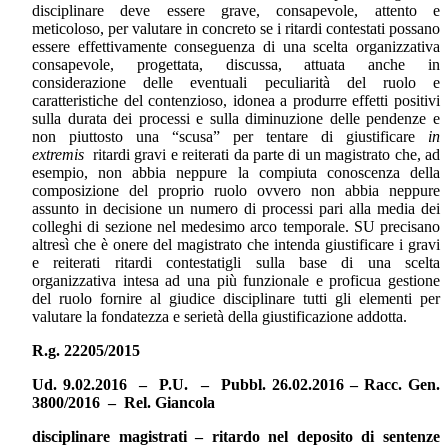
disciplinare deve essere grave, consapevole, attento e
meticoloso, per valutare in concreto se i ritardi contestati possano
essere effettivamente conseguenza di una scelta organizzativa
consapevole, progettata, discussa, attuata anche in
considerazione delle eventuali peculiarità del ruolo e
caratteristiche del contenzioso, idonea a produrre effetti positivi
sulla durata dei processi e sulla diminuzione delle pendenze e
non piuttosto una “scusa” per tentare di giustificare
in
extremis
ritardi gravi e reiterati da parte di un magistrato che, ad
esempio, non abbia neppure la compiuta conoscenza della
composizione del proprio ruolo ovvero non abbia neppure
assunto in decisione un numero di processi pari alla media dei
colleghi di sezione nel medesimo arco temporale. SU precisano
altresì che è onere del magistrato che intenda giustificare i gravi
e reiterati ritardi contestatigli sulla base di una scelta
organizzativa intesa ad una più funzionale e proficua gestione
del ruolo fornire al giudice disciplinare tutti gli elementi per
valutare la fondatezza e serietà della giustificazione addotta.
R.g. 22205/2015
Ud. 9.02.2016 – P.U. – Pubbl. 26.02.2016 – Racc. Gen.
3800/2016 – Rel. Giancola
disciplinare magistrati – ritardo nel deposito di sentenze