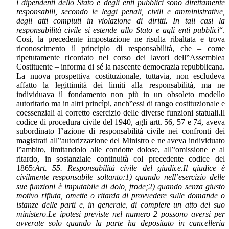
i dipendenti dello Stato e degli enti pubblici sono direttamente
responsabili, secondo le leggi penali, civili e amministrative,
degli atti compiuti in violazione di diritti. In tali casi la
responsabilità civile si estende allo Stato e agli enti pubblici
“.
Così, la precedente impostazione ne risulta ribaltata e trova
riconoscimento il principio di responsabilità, che – come
ripetutamente ricordato nel corso dei lavori dell‟Assemblea
Costituente – informa di sé la nascente democrazia repubblicana.
La nuova prospettiva costituzionale, tuttavia, non escludeva
affatto la legittimità dei limiti alla responsabilità, ma ne
individuava il fondamento non più in un obsoleto modello
autoritario ma in altri princìpi, anch‟essi di rango costituzionale e
coessenziali al corretto esercizio delle diverse funzioni statuali.Il
codice di procedura civile del 1940, agli artt. 56, 57 e 74, aveva
subordinato l‟azione di responsabilità civile nei confronti dei
magistrati all‟autorizzazione del Ministro e ne aveva individuato
l‟ambito, limitandolo alle condotte dolose, all‟omissione e al
ritardo, in sostanziale continuità col precedente codice del
1865:
Art. 55. Responsabilità civile del giudice.Il giudice è
civilmente responsabile soltanto:1) quando nell’esercizio delle
sue funzioni è imputabile di dolo, frode;2) quando senza giusto
motivo rifiuta, omette o ritarda di provvedere sulle domande o
istanze delle parti e, in generale, di compiere un atto del suo
ministero.Le ipotesi previste nel numero 2 possono aversi per
avverate solo quando la parte ha depositato in cancelleria