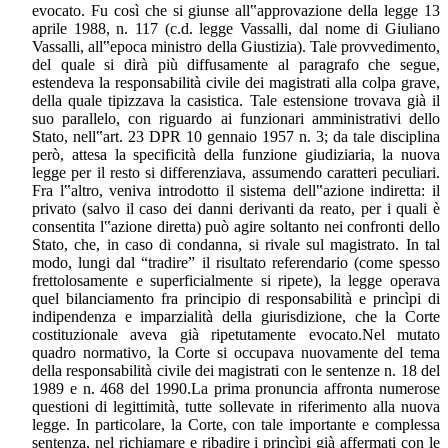
evocato. Fu così che si giunse all‟approvazione della legge 13
aprile 1988, n. 117 (c.d. legge Vassalli, dal nome di Giuliano
Vassalli, all‟epoca ministro della Giustizia). Tale provvedimento,
del quale si dirà più diffusamente al paragrafo che segue,
estendeva la responsabilità civile dei magistrati alla colpa grave,
della quale tipizzava la casistica. Tale estensione trovava già il
suo parallelo, con riguardo ai funzionari amministrativi dello
Stato, nell‟art. 23 DPR 10 gennaio 1957 n. 3; da tale disciplina
però, attesa la specificità della funzione giudiziaria, la nuova
legge per il resto si differenziava, assumendo caratteri peculiari.
Fra l‟altro, veniva introdotto il sistema dell‟azione indiretta: il
privato (salvo il caso dei danni derivanti da reato, per i quali è
consentita l‟azione diretta) può agire soltanto nei confronti dello
Stato, che, in caso di condanna, si rivale sul magistrato. In tal
modo, lungi dal “tradire” il risultato referendario (come spesso
frettolosamente e superficialmente si ripete), la legge operava
quel bilanciamento fra principio di responsabilità e princìpi di
indipendenza e imparzialità della giurisdizione, che la Corte
costituzionale aveva già ripetutamente evocato.Nel mutato
quadro normativo, la Corte si occupava nuovamente del tema
della responsabilità civile dei magistrati con le sentenze n. 18 del
1989 e n. 468 del 1990.La prima pronuncia affronta numerose
questioni di legittimità, tutte sollevate in riferimento alla nuova
legge. In particolare, la Corte, con tale importante e complessa
sentenza, nel richiamare e ribadire i princìpi già affermati con le