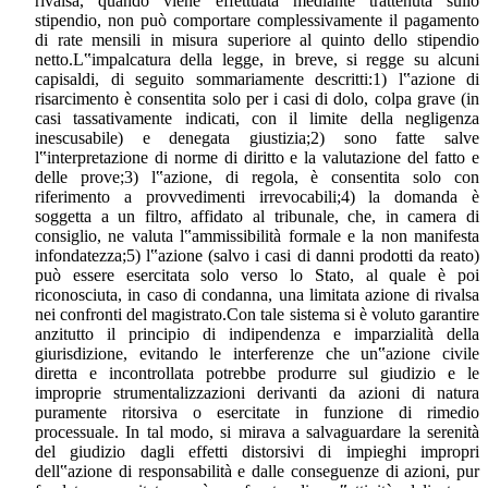
rivalsa, quando viene effettuata mediante trattenuta sullo
stipendio, non può comportare complessivamente il pagamento
di rate mensili in misura superiore al quinto dello stipendio
netto.L‟impalcatura della legge, in breve, si regge su alcuni
capisaldi, di seguito sommariamente descritti:1) l‟azione di
risarcimento è consentita solo per i casi di dolo, colpa grave (in
casi tassativamente indicati, con il limite della negligenza
inescusabile) e denegata giustizia;2) sono fatte salve
l‟interpretazione di norme di diritto e la valutazione del fatto e
delle prove;3) l‟azione, di regola, è consentita solo con
riferimento a provvedimenti irrevocabili;4) la domanda è
soggetta a un filtro, affidato al tribunale, che, in camera di
consiglio, ne valuta l‟ammissibilità formale e la non manifesta
infondatezza;5) l‟azione (salvo i casi di danni prodotti da reato)
può essere esercitata solo verso lo Stato, al quale è poi
riconosciuta, in caso di condanna, una limitata azione di rivalsa
nei confronti del magistrato.Con tale sistema si è voluto garantire
anzitutto il principio di indipendenza e imparzialità della
giurisdizione, evitando le interferenze che un‟azione civile
diretta e incontrollata potrebbe produrre sul giudizio e le
improprie strumentalizzazioni derivanti da azioni di natura
puramente ritorsiva o esercitate in funzione di rimedio
processuale. In tal modo, si mirava a salvaguardare la serenità
del giudizio dagli effetti distorsivi di impieghi impropri
dell‟azione di responsabilità e dalle conseguenze di azioni, pur